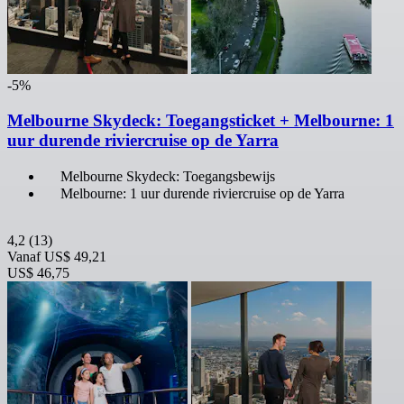
-5%
Melbourne Skydeck: Toegangsticket + Melbourne: 1
uur durende riviercruise op de Yarra
Melbourne Skydeck: Toegangsbewijs
Melbourne: 1 uur durende riviercruise op de Yarra
4,2
(13)
Vanaf
US$ 49,21
US$ 46,75