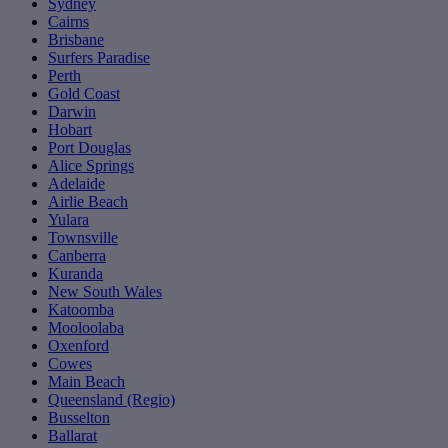
Sydney
Cairns
Brisbane
Surfers Paradise
Perth
Gold Coast
Darwin
Hobart
Port Douglas
Alice Springs
Adelaide
Airlie Beach
Yulara
Townsville
Canberra
Kuranda
New South Wales
Katoomba
Mooloolaba
Oxenford
Cowes
Main Beach
Queensland (Regio)
Busselton
Ballarat