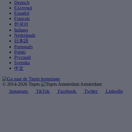
Deutsch
Ελληνικά
Español
Français
한국어
Italiano
Nederlands
日本語
Português
Polski
Русский
Svenska
中文
© 2014-2026 Tiqets
Amsterdam
Instagram
TikTok
Facebook
Twitter
LinkedIn