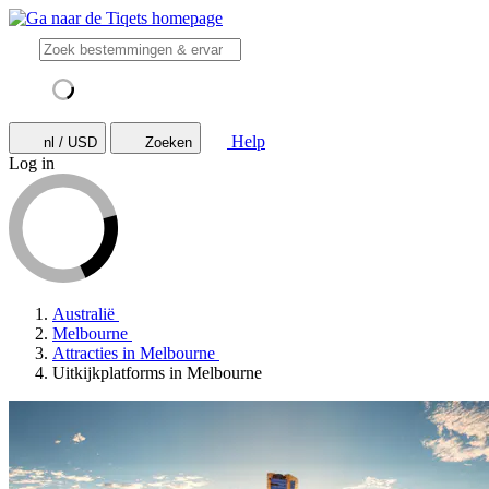
Help
nl / USD
Zoeken
Log in
Australië
Melbourne
Attracties in Melbourne
Uitkijkplatforms in Melbourne