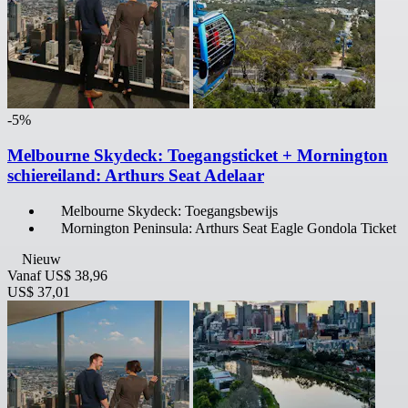
-5%
Melbourne Skydeck: Toegangsticket + Mornington
schiereiland: Arthurs Seat Adelaar
Melbourne Skydeck: Toegangsbewijs
Mornington Peninsula: Arthurs Seat Eagle Gondola Ticket
Nieuw
Vanaf
US$ 38,96
US$ 37,01