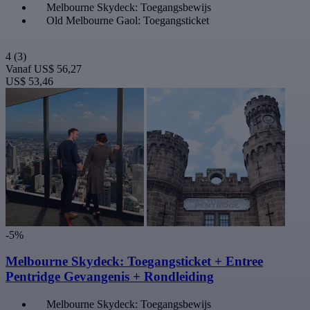
Melbourne Skydeck: Toegangsbewijs
Old Melbourne Gaol: Toegangsticket
4
(3)
Vanaf
US$ 56,27
US$ 53,46
-5%
Melbourne Skydeck: Toegangsticket + Entree
Pentridge Gevangenis + Rondleiding
Melbourne Skydeck: Toegangsbewijs