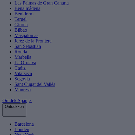
Las Palmas de Gran Canaria
Benalmádena
Benidorm
Teruel
Girona
Bilbao
Maspalomas
Jerez de la Frontera
San Sebastian
Ronda
Marbella
La Orotava
Cádiz
Vila-seca
Segovia
Sant Cugat del Vallès
Manresa
Ontdek Spanje
Ontdekken
Barcelona
Londen
New York