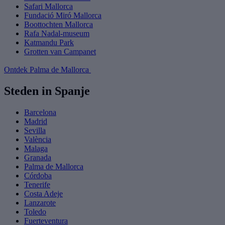
Safari Mallorca
Fundació Miró Mallorca
Boottochten Mallorca
Rafa Nadal-museum
Katmandu Park
Grotten van Campanet
Ontdek Palma de Mallorca
Steden in Spanje
Barcelona
Madrid
Sevilla
València
Malaga
Granada
Palma de Mallorca
Córdoba
Tenerife
Costa Adeje
Lanzarote
Toledo
Fuerteventura