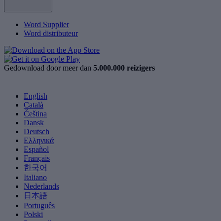
Word Supplier
Word distributeur
Gedownload door meer dan
5.000.000 reizigers
English
Català
Čeština
Dansk
Deutsch
Ελληνικά
Español
Français
한국어
Italiano
Nederlands
日本語
Português
Polski