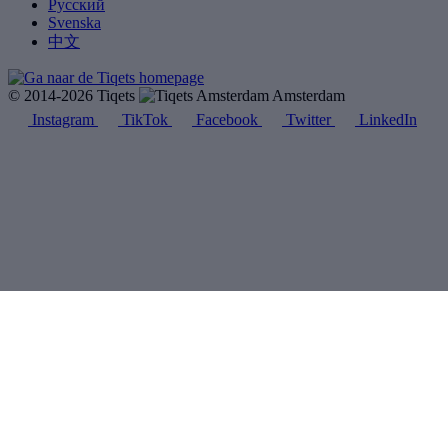
Русский
Svenska
中文
© 2014-2026 Tiqets
Amsterdam
Instagram
TikTok
Facebook
Twitter
LinkedIn