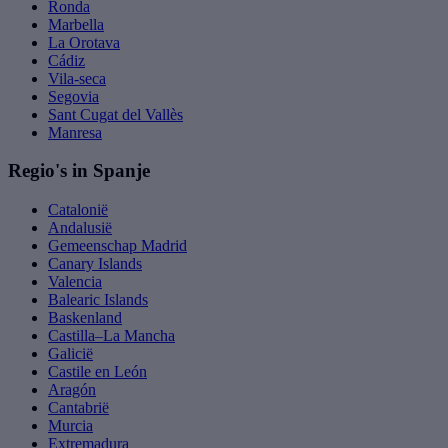
Ronda
Marbella
La Orotava
Cádiz
Vila-seca
Segovia
Sant Cugat del Vallès
Manresa
Regio's in Spanje
Catalonië
Andalusië
Gemeenschap Madrid
Canary Islands
Valencia
Balearic Islands
Baskenland
Castilla–La Mancha
Galicië
Castile en León
Aragón
Cantabrië
Murcia
Extremadura