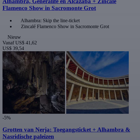
Alhambra, Generalife en Alcazaba + Zincalé
Flamenco Show in Sacromonte Grot
Alhambra: Skip the line-ticket
Zincalé Flamenco Show in Sacromonte Grot
Nieuw
Vanaf
US$ 41,62
US$ 39,54
-5%
Grotten van Nerja: Toegangsticket + Alhambra &
Nasridische paleizen