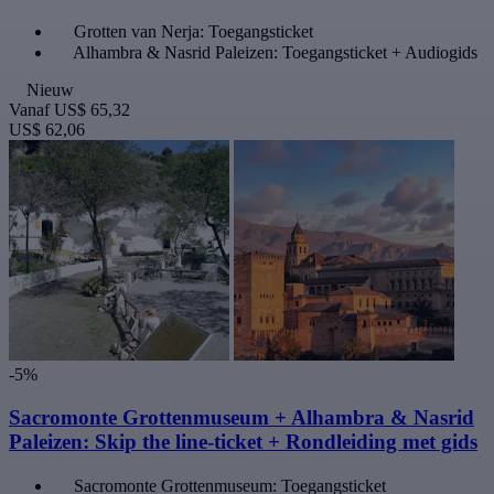
Grotten van Nerja: Toegangsticket
Alhambra & Nasrid Paleizen: Toegangsticket + Audiogids
Nieuw
Vanaf
US$ 65,32
US$ 62,06
-5%
Sacromonte Grottenmuseum + Alhambra & Nasrid
Paleizen: Skip the line-ticket + Rondleiding met gids
Sacromonte Grottenmuseum: Toegangsticket