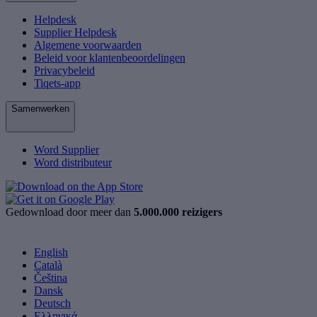
Helpdesk
Supplier Helpdesk
Algemene voorwaarden
Beleid voor klantenbeoordelingen
Privacybeleid
Tiqets-app
Samenwerken
Word Supplier
Word distributeur
Gedownload door meer dan
5.000.000 reizigers
English
Català
Čeština
Dansk
Deutsch
Ελληνικά