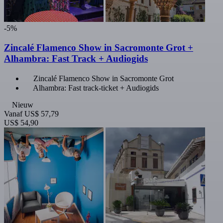
-5%
Zincalé Flamenco Show in Sacromonte Grot +
Alhambra: Fast Track + Audiogids
Zincalé Flamenco Show in Sacromonte Grot
Alhambra: Fast track-ticket + Audiogids
Nieuw
Vanaf
US$ 57,79
US$ 54,90