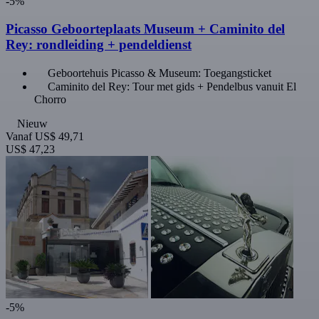
-5%
Picasso Geboorteplaats Museum + Caminito del
Rey: rondleiding + pendeldienst
Geboortehuis Picasso & Museum: Toegangsticket
Caminito del Rey: Tour met gids + Pendelbus vanuit El
Chorro
Nieuw
Vanaf
US$ 49,71
US$ 47,23
-5%