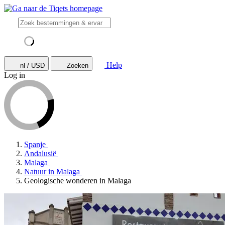
Help
nl / USD
Zoeken
Log in
Spanje
Andalusië
Malaga
Natuur in Malaga
Geologische wonderen in Malaga