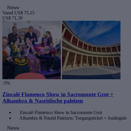
Nieuw
Vanaf
US$ 75,15
US$ 71,39
-5%
Zincalé Flamenco Show in Sacromonte Grot +
Alhambra & Nasridische paleizen
Zincalé Flamenco Show in Sacromonte Grot
Alhambra & Nasrid Paleizen: Toegangsticket + Audiogids
Nieuw