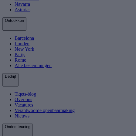
Navarra
Asturias
Ontdekken
Barcelona
Londen
New York
Parijs
Rome
Alle bestemmingen
Bedrijf
Tiqets-blog
Over ons
Vacatures
Verantwoorde openbaarmaking
Nieuws
Ondersteuning