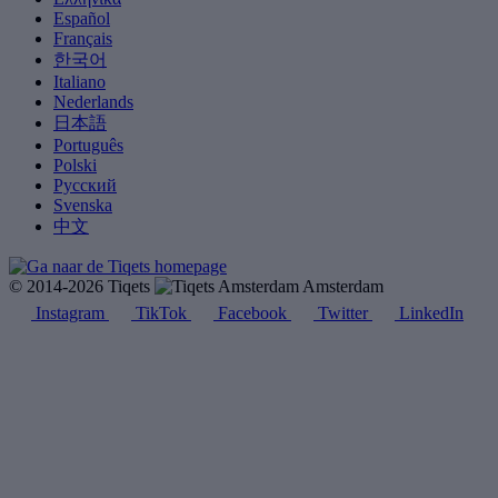
Español
Français
한국어
Italiano
Nederlands
日本語
Português
Polski
Русский
Svenska
中文
© 2014-2026 Tiqets
Amsterdam
Instagram
TikTok
Facebook
Twitter
LinkedIn