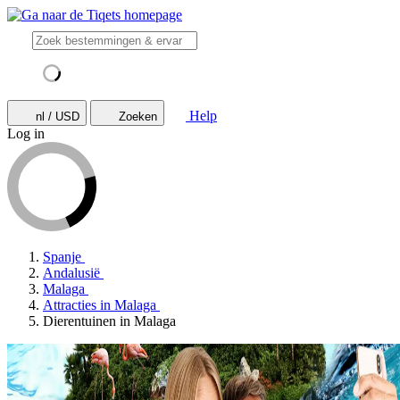
Help
nl / USD
Zoeken
Log in
Spanje
Andalusië
Malaga
Attracties in Malaga
Dierentuinen in Malaga