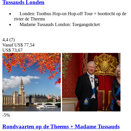
Tussauds Londen
Londen: Tootbus Hop-on Hop-off Tour + boottocht op de
rivier de Theems
Madame Tussauds London: Toegangsticket
4,4
(7)
Vanaf
US$ 77,54
US$ 73,67
-5%
Rondvaarten op de Theems + Madame Tussauds