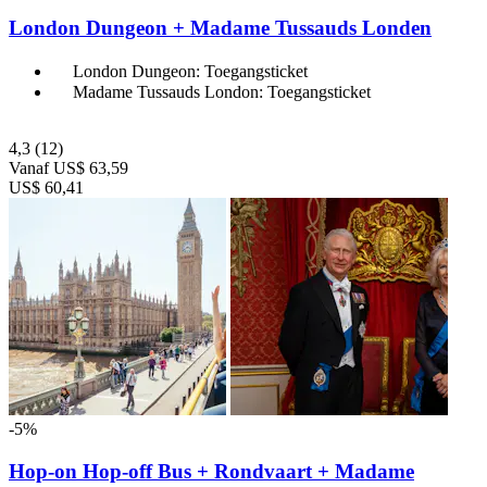
London Dungeon + Madame Tussauds Londen
London Dungeon: Toegangsticket
Madame Tussauds London: Toegangsticket
4,3
(12)
Vanaf
US$ 63,59
US$ 60,41
-5%
Hop-on Hop-off Bus + Rondvaart + Madame