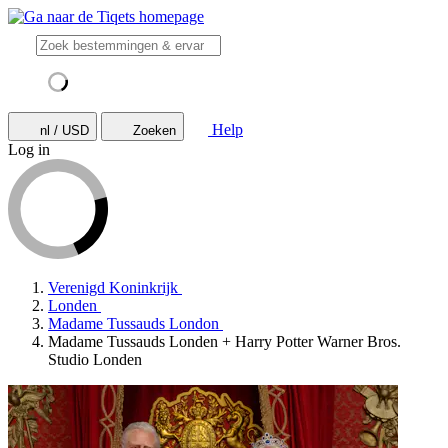
Help
nl / USD
Zoeken
Log in
Verenigd Koninkrijk
Londen
Madame Tussauds London
Madame Tussauds Londen + Harry Potter Warner Bros.
Studio Londen