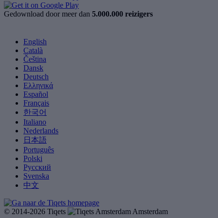
Gedownload door meer dan
5.000.000 reizigers
English
Català
Čeština
Dansk
Deutsch
Ελληνικά
Español
Français
한국어
Italiano
Nederlands
日本語
Português
Polski
Русский
Svenska
中文
© 2014-2026 Tiqets
Amsterdam