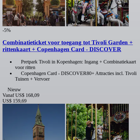
-5%
Combinatieticket voor toegang tot Tivoli Garden +
rittenkaart + Copenhagen Card - DISCOVER
Pretpark Tivoli in Kopenhagen: Ingang + Combinatiekaart
voor ritten
Copenhagen Card - DISCOVER80+ Attracties incl. Tivoli
Tuinen + Vervoer
Nieuw
Vanaf
US$ 168,09
US$ 159,69