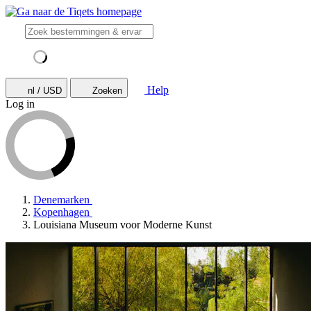
Help
nl / USD
Zoeken
Log in
Denemarken
Kopenhagen
Louisiana Museum voor Moderne Kunst