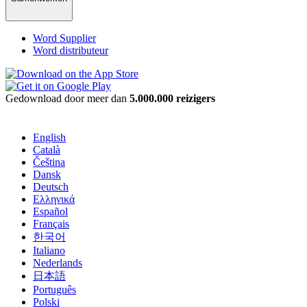
Word Supplier
Word distributeur
Gedownload door meer dan
5.000.000 reizigers
English
Català
Čeština
Dansk
Deutsch
Ελληνικά
Español
Français
한국어
Italiano
Nederlands
日本語
Português
Polski