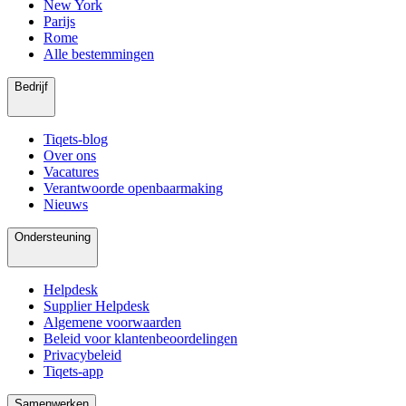
New York
Parijs
Rome
Alle bestemmingen
Bedrijf
Tiqets-blog
Over ons
Vacatures
Verantwoorde openbaarmaking
Nieuws
Ondersteuning
Helpdesk
Supplier Helpdesk
Algemene voorwaarden
Beleid voor klantenbeoordelingen
Privacybeleid
Tiqets-app
Samenwerken