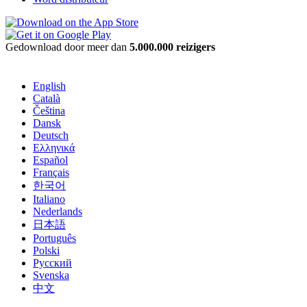
Gedownload door meer dan
5.000.000 reizigers
English
Català
Čeština
Dansk
Deutsch
Ελληνικά
Español
Français
한국어
Italiano
Nederlands
日本語
Português
Polski
Русский
Svenska
中文