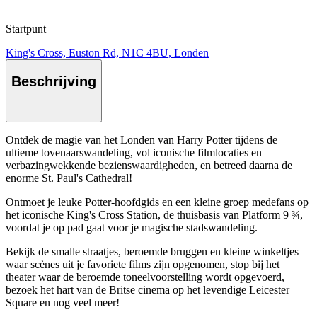
Startpunt
King's Cross, Euston Rd, N1C 4BU, Londen
Beschrijving
Ontdek de magie van het Londen van Harry Potter tijdens de
ultieme tovenaarswandeling, vol iconische filmlocaties en
verbazingwekkende bezienswaardigheden, en betreed daarna de
enorme St. Paul's Cathedral!
Ontmoet je leuke Potter-hoofdgids en een kleine groep medefans op
het iconische King's Cross Station, de thuisbasis van Platform 9 ¾,
voordat je op pad gaat voor je magische stadswandeling.
Bekijk de smalle straatjes, beroemde bruggen en kleine winkeltjes
waar scènes uit je favoriete films zijn opgenomen, stop bij het
theater waar de beroemde toneelvoorstelling wordt opgevoerd,
bezoek het hart van de Britse cinema op het levendige Leicester
Square en nog veel meer!