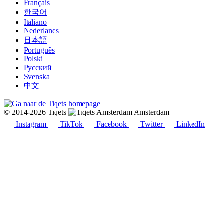
Français
한국어
Italiano
Nederlands
日本語
Português
Polski
Русский
Svenska
中文
© 2014-2026 Tiqets
Amsterdam
Instagram
TikTok
Facebook
Twitter
LinkedIn