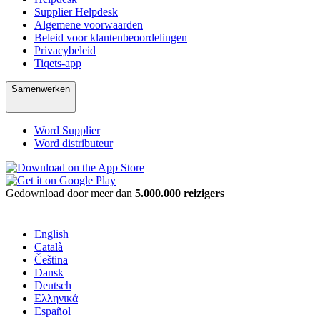
Supplier Helpdesk
Algemene voorwaarden
Beleid voor klantenbeoordelingen
Privacybeleid
Tiqets-app
Samenwerken
Word Supplier
Word distributeur
Gedownload door meer dan
5.000.000 reizigers
English
Català
Čeština
Dansk
Deutsch
Ελληνικά
Español