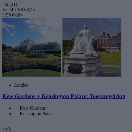
4,9
(21)
Vanaf
US$ 68,26
US$ 64,84
Londen
Kew Gardens + Kensington Palace: Toegangsticket
Kew Gardens
Kensington Palace
4
(9)