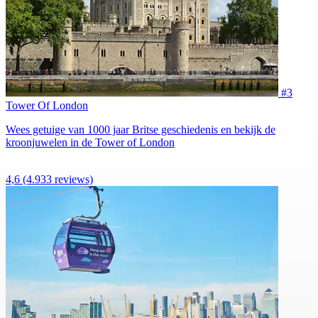
#3
Tower Of London
Wees getuige van 1000 jaar Britse geschiedenis en bekijk de
kroonjuwelen in de Tower of London
4,6
(4.933 reviews)