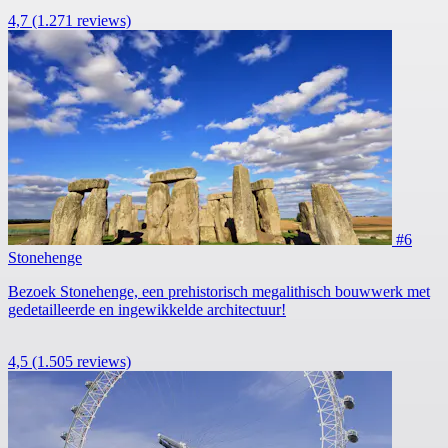
4,7
(1.271 reviews)
#6
Stonehenge
Bezoek Stonehenge, een prehistorisch megalithisch bouwwerk met
gedetailleerde en ingewikkelde architectuur!
4,5
(1.505 reviews)