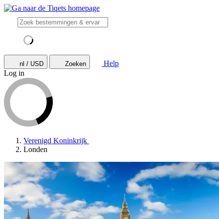
Help
nl / USD
Zoeken
Log in
Verenigd Koninkrijk
Londen