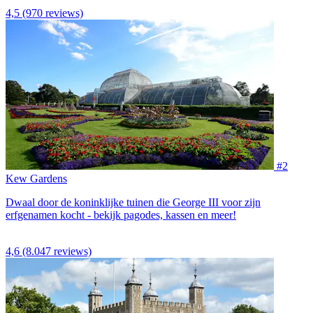
4,5
(970 reviews)
#2
Kew Gardens
Dwaal door de koninklijke tuinen die George III voor zijn
erfgenamen kocht - bekijk pagodes, kassen en meer!
4,6
(8.047 reviews)