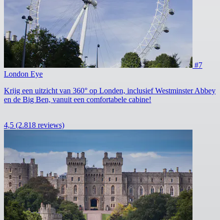
#7
London Eye
Krijg een uitzicht van 360° op Londen, inclusief Westminster Abbey
en de Big Ben, vanuit een comfortabele cabine!
4,5
(2.818 reviews)