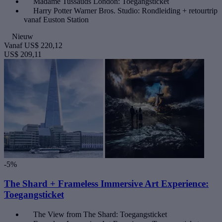
Madame Tussauds London: Toegangsticket
Harry Potter Warner Bros. Studio: Rondleiding + retourtrip
vanaf Euston Station
Nieuw
Vanaf
US$ 220,12
US$ 209,11
-5%
The Shard + Frameless Immersive Art Experience:
Toegangsticket
The View from The Shard: Toegangsticket