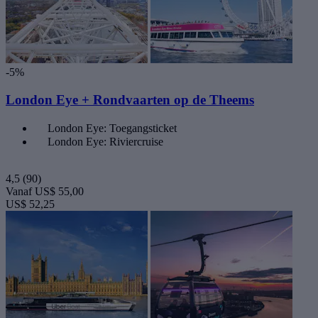
-5%
London Eye + Rondvaarten op de Theems
London Eye: Toegangsticket
London Eye: Riviercruise
4,5
(90)
Vanaf
US$ 55,00
US$ 52,25