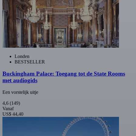
Londen
BESTSELLER
Buckingham Palace: Toegang tot de State Rooms
met audiogids
Een vorstelijk uitje
4,6
(149)
Vanaf
US$ 44,40