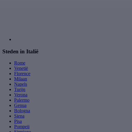
Steden in Italië
Rome
Venetië
Florence
Milaan
Napels
Turijn
Verona
Palermo
Genua
Bologna
Siena
Pisa
Pompeii
Sirmione