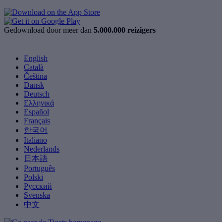
Gedownload door meer dan
5.000.000 reizigers
English
Català
Čeština
Dansk
Deutsch
Ελληνικά
Español
Français
한국어
Italiano
Nederlands
日本語
Português
Polski
Русский
Svenska
中文