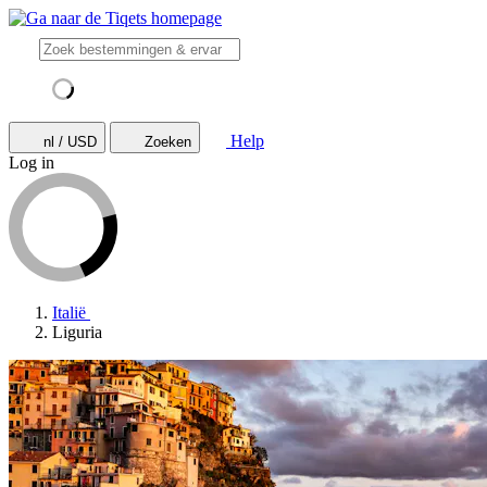
Help
nl / USD
Zoeken
Log in
Italië
Liguria