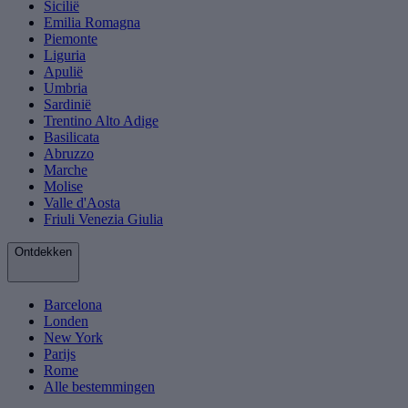
Sicilië
Emilia Romagna
Piemonte
Liguria
Apulië
Umbria
Sardinië
Trentino Alto Adige
Basilicata
Abruzzo
Marche
Molise
Valle d'Aosta
Friuli Venezia Giulia
Ontdekken
Barcelona
Londen
New York
Parijs
Rome
Alle bestemmingen