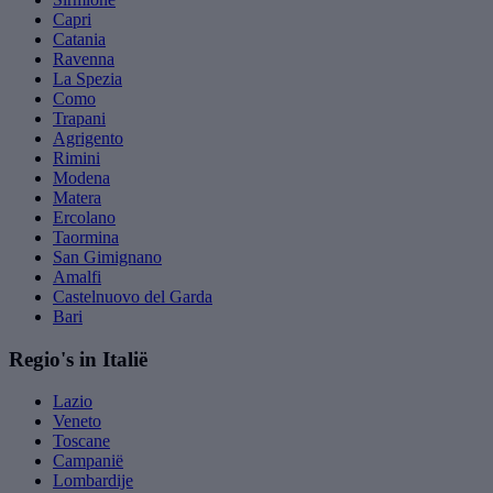
Capri
Catania
Ravenna
La Spezia
Como
Trapani
Agrigento
Rimini
Modena
Matera
Ercolano
Taormina
San Gimignano
Amalfi
Castelnuovo del Garda
Bari
Regio's in Italië
Lazio
Veneto
Toscane
Campanië
Lombardije