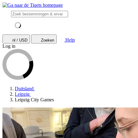
Help
nl / USD
Zoeken
Log in
Duitsland
Leipzig
Leipzig City Games