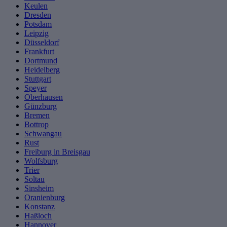
Keulen
Dresden
Potsdam
Leipzig
Düsseldorf
Frankfurt
Dortmund
Heidelberg
Stuttgart
Speyer
Oberhausen
Günzburg
Bremen
Bottrop
Schwangau
Rust
Freiburg in Breisgau
Wolfsburg
Trier
Soltau
Sinsheim
Oranienburg
Konstanz
Haßloch
Hannover