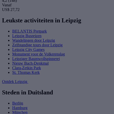
4,2
(148)
Vanaf
US$ 27,72
Leukste activiteiten in Leipzig
BELANTIS Pretpark
Leipzig Busreizen
Wandelingen door Leipzig
Zelfstandige tours door Leipzig
Leipzig City Games
Monument voor de Volkerenslag
Leipziger Baumwollspinnerei
Nieuw Bach-Denkmal
Clara-Zetkin Park
St. Thomas Kerk
Ontdek Leipzig
Steden in Duitsland
Berlijn
Hamburg
München