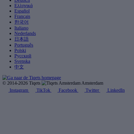
Deutsch
Ελληνικά
Español
Français
한국어
Italiano
Nederlands
日本語
Português
Polski
Русский
Svenska
中文
© 2014-2026 Tiqets
Amsterdam
Instagram
TikTok
Facebook
Twitter
LinkedIn