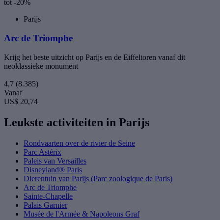
tot -20%
Parijs
Arc de Triomphe
Krijg het beste uitzicht op Parijs en de Eiffeltoren vanaf dit
neoklassieke monument
4,7
(8.385)
Vanaf
US$ 20,74
Leukste activiteiten in Parijs
Rondvaarten over de rivier de Seine
Parc Astérix
Paleis van Versailles
Disneyland® Paris
Dierentuin van Parijs (Parc zoologique de Paris)
Arc de Triomphe
Sainte-Chapelle
Palais Garnier
Musée de l'Armée & Napoleons Graf