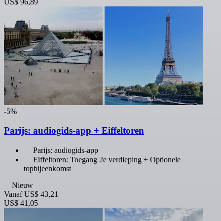
US$ 96,89
-5%
Parijs: audiogids-app + Eiffeltoren
Parijs: audiogids-app
Eiffeltoren: Toegang 2e verdieping + Optionele
topbijeenkomst
Nieuw
Vanaf
US$ 43,21
US$ 41,05