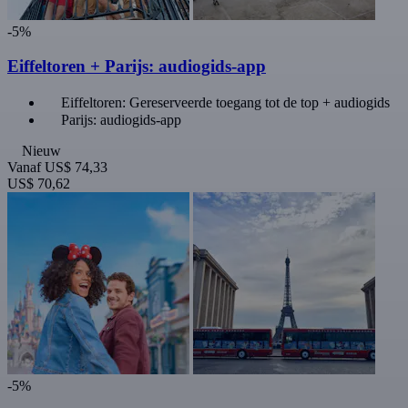
-5%
Eiffeltoren + Parijs: audiogids-app
Eiffeltoren: Gereserveerde toegang tot de top + audiogids
Parijs: audiogids-app
Nieuw
Vanaf
US$ 74,33
US$ 70,62
-5%