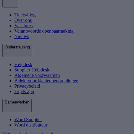
Tiqets-blog
Over ons
Vacatures
Verantwoorde openbaarmaking
Nieuws
Ondersteuning
Helpdesk
Supplier Helpdesk
Algemene voorwaarden
Beleid voor klantenbeoordelingen
Privacybeleid
Tiqets-app
Samenwerken
Word Supplier
Word distributeur