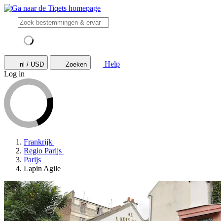
Help
nl / USD
Zoeken
Log in
Frankrijk
Regio Parijs
Parijs
Lapin Agile