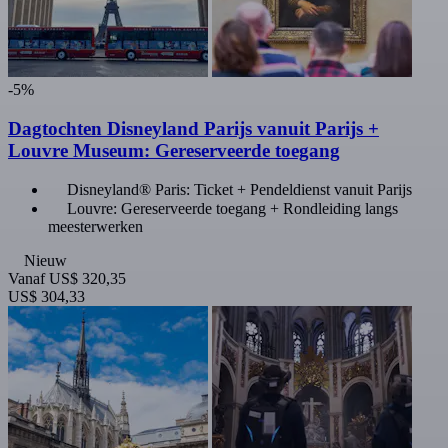
-5%
Dagtochten Disneyland Parijs vanuit Parijs +
Louvre Museum: Gereserveerde toegang
Disneyland® Paris: Ticket + Pendeldienst vanuit Parijs
Louvre: Gereserveerde toegang + Rondleiding langs
meesterwerken
Nieuw
Vanaf
US$ 320,35
US$ 304,33