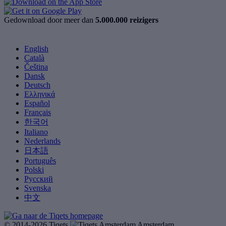
Gedownload door meer dan
5.000.000 reizigers
English
Català
Čeština
Dansk
Deutsch
Ελληνικά
Español
Français
한국어
Italiano
Nederlands
日本語
Português
Polski
Русский
Svenska
中文
© 2014-2026 Tiqets
Amsterdam