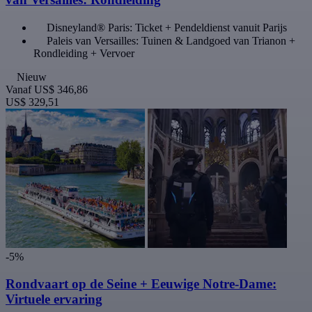
Disneyland® Paris: Ticket + Pendeldienst vanuit Parijs
Paleis van Versailles: Tuinen & Landgoed van Trianon +
Rondleiding + Vervoer
Nieuw
Vanaf
US$ 346,86
US$ 329,51
-5%
Rondvaart op de Seine + Eeuwige Notre-Dame:
Virtuele ervaring