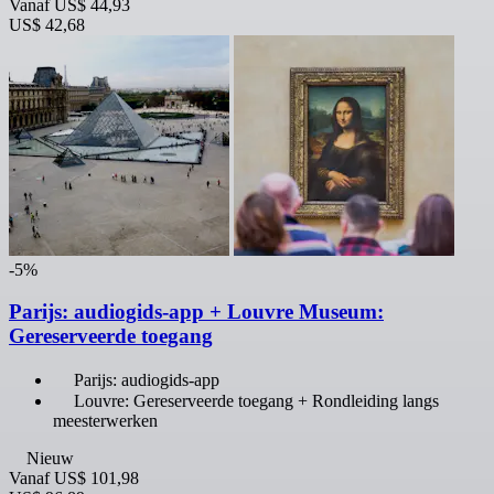
Vanaf
US$ 44,93
US$ 42,68
-5%
Parijs: audiogids-app + Louvre Museum:
Gereserveerde toegang
Parijs: audiogids-app
Louvre: Gereserveerde toegang + Rondleiding langs
meesterwerken
Nieuw
Vanaf
US$ 101,98