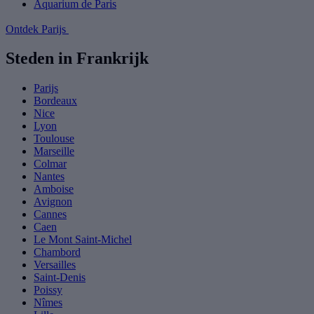
Aquarium de Paris
Ontdek Parijs
Steden in Frankrijk
Parijs
Bordeaux
Nice
Lyon
Toulouse
Marseille
Colmar
Nantes
Amboise
Avignon
Cannes
Caen
Le Mont Saint-Michel
Chambord
Versailles
Saint-Denis
Poissy
Nîmes