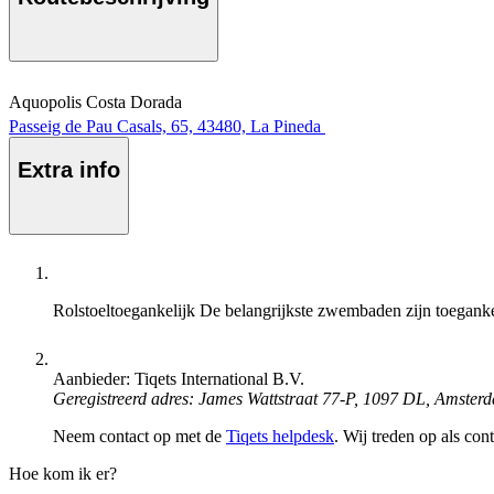
Aquopolis Costa Dorada
Passeig de Pau Casals, 65, 43480, La Pineda
Extra info
Rolstoeltoegankelijk
De belangrijkste zwembaden zijn toeganke
Aanbieder: Tiqets International B.V.
Geregistreerd adres: James Wattstraat 77-P, 1097 DL, Amster
Neem contact op met de
Tiqets helpdesk
. Wij treden op als con
Hoe kom ik er?