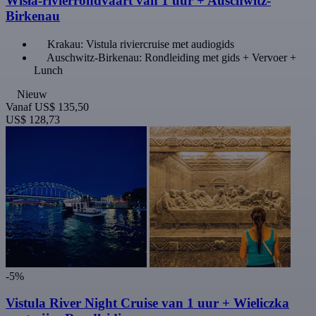
Wisła-rivierrondvaart van 1 uur + Auschwitz-
Birkenau
Krakau: Vistula riviercruise met audiogids
Auschwitz-Birkenau: Rondleiding met gids + Vervoer +
Lunch
Nieuw
Vanaf
US$ 135,50
US$ 128,73
-5%
Vistula River Night Cruise van 1 uur + Wieliczka