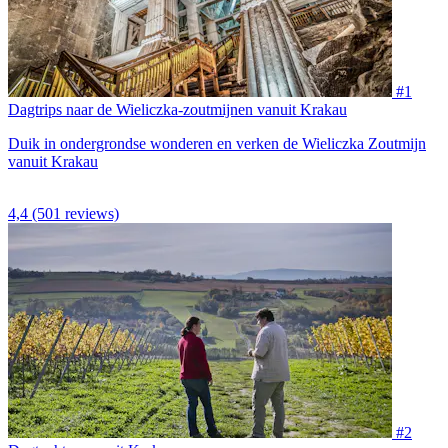
#1
Dagtrips naar de Wieliczka-zoutmijnen vanuit Krakau
Duik in ondergrondse wonderen en verken de Wieliczka Zoutmijn
vanuit Krakau
4,4
(501 reviews)
#2