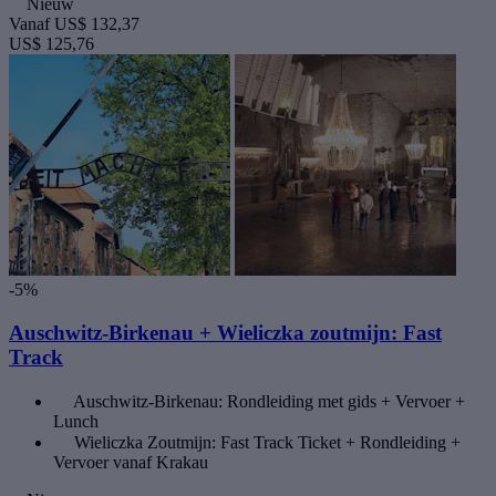
Nieuw
Vanaf
US$ 132,37
US$ 125,76
-5%
Auschwitz-Birkenau + Wieliczka zoutmijn: Fast
Track
Auschwitz-Birkenau: Rondleiding met gids + Vervoer +
Lunch
Wieliczka Zoutmijn: Fast Track Ticket + Rondleiding +
Vervoer vanaf Krakau