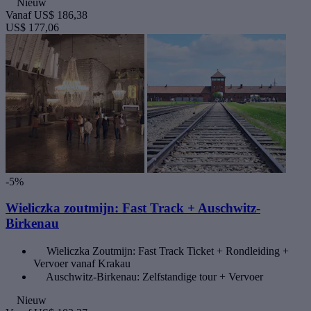
Nieuw
Vanaf
US$ 186,38
US$ 177,06
-5%
Wieliczka zoutmijn: Fast Track + Auschwitz-
Birkenau
Wieliczka Zoutmijn: Fast Track Ticket + Rondleiding +
Vervoer vanaf Krakau
Auschwitz-Birkenau: Zelfstandige tour + Vervoer
Nieuw