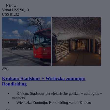
Nieuw
Vanaf
US$ 96,13
US$ 91,32
-5%
Krakau: Stadstour + Wieliczka zoutmijn:
Rondleiding
Krakau: Stadstour per elektrische golfkar + audiogids +
transfers
Wieliczka Zoutmijn: Rondleiding vanuit Krakau