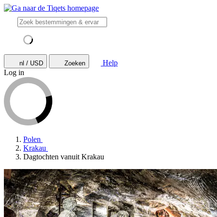
Help
nl / USD
Zoeken
Log in
Polen
Krakau
Dagtochten vanuit Krakau