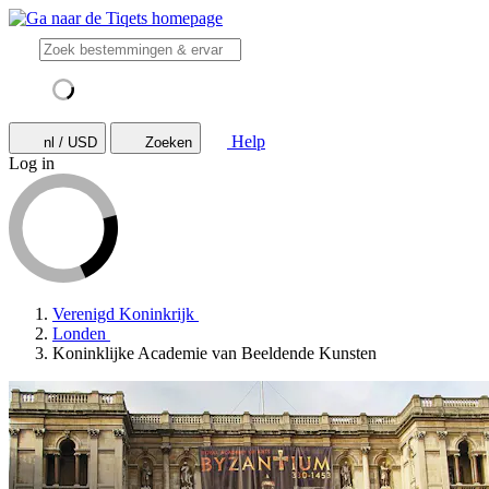
Help
nl / USD
Zoeken
Log in
Verenigd Koninkrijk
Londen
Koninklijke Academie van Beeldende Kunsten