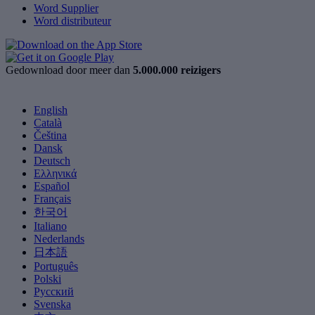
Word Supplier
Word distributeur
Gedownload door meer dan
5.000.000 reizigers
English
Català
Čeština
Dansk
Deutsch
Ελληνικά
Español
Français
한국어
Italiano
Nederlands
日本語
Português
Polski
Русский
Svenska