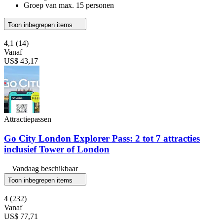
Groep van max. 15 personen
Toon inbegrepen items
4,1
(14)
Vanaf
US$ 43,17
Attractiepassen
Go City London Explorer Pass: 2 tot 7 attracties
inclusief Tower of London
Vandaag beschikbaar
Toon inbegrepen items
4
(232)
Vanaf
US$ 77,71