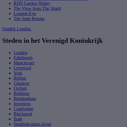
RHS Garden Wisley
The View from The Shard
London Eye
The State Rooms
Ontdek Londen
Steden in het Verenigd Koninkrijk
Londen
Edinburgh
Manchester
Liverpool
York
Belfast
Glasgow
Oxford
Brighton
Birmingham
Inverness
Cambridge
Blackpool
Bath
Stratford-upon-Avon