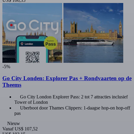
US$ 106,35
-5%
Go City Londen: Explorer Pas + Rondvaarten op de
Theems
Go City London Explorer Pass: 2 tot 7 attracties inclusief
Tower of London
Uberboot door Thames Clippers: 1-daagse hop-on hop-off
pas
Nieuw
Vanaf
US$ 107,52