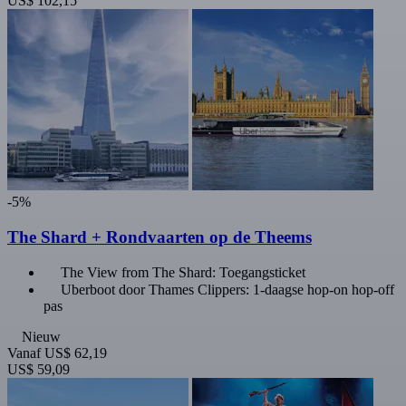
US$ 102,15
-5%
The Shard + Rondvaarten op de Theems
The View from The Shard: Toegangsticket
Uberboot door Thames Clippers: 1-daagse hop-on hop-off
pas
Nieuw
Vanaf
US$ 62,19
US$ 59,09