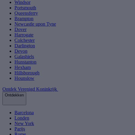
Windsor
Portsmouth
Queensferry
Brampton
Newcastle upon Tyne
Dover
Harrogate
Colchester
Darlington
Devon
Galashiels
Hunstanton
Hexham
Hillsborough
Hounslow
Ontdek Verenigd Koninkrijk
Ontdekken
Barcelona
Londen
New York
Parijs
Rome