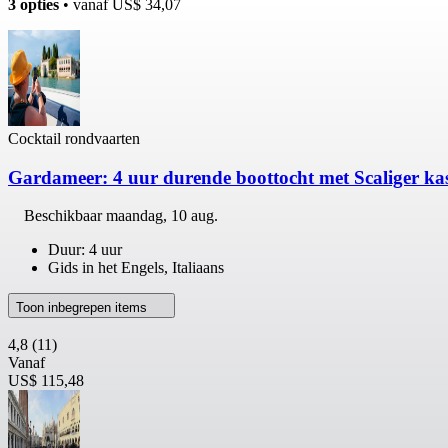
3 opties
• vanaf
US$ 34,07
Cocktail rondvaarten
Gardameer: 4 uur durende boottocht met Scaliger kas
Beschikbaar
maandag, 10 aug.
Duur: 4 uur
Gids in het Engels, Italiaans
Toon inbegrepen items
4,8
(11)
Vanaf
US$ 115,48