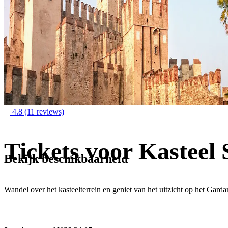
4.8
(11 reviews)
Tickets voor Kasteel 
Bekijk beschikbaarheid
Wandel over het kasteelterrein en geniet van het uitzicht op het Gard