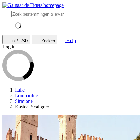
Help
nl / USD
Zoeken
Log in
Italië
Lombardije
Sirmione
Kasteel Scaligero