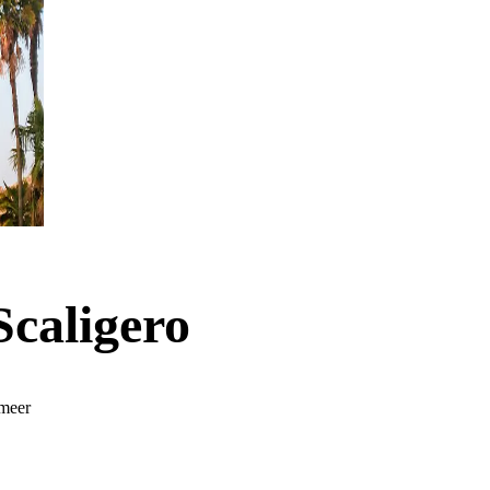
Scaligero
ameer