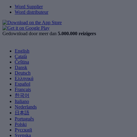
Word Supplier
Word distributeur
Gedownload door meer dan
5.000.000 reizigers
English
Català
Čeština
Dansk
Deutsch
Ελληνικά
Español
Français
한국어
Italiano
Nederlands
日本語
Português
Polski
Русский
Svenska