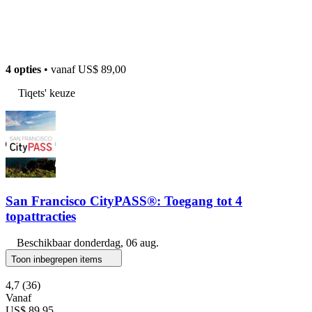
4 opties
• vanaf
US$ 89,00
Tiqets' keuze
San Francisco CityPASS®: Toegang tot 4
topattracties
Beschikbaar
donderdag, 06 aug.
Toon inbegrepen items
4,7
(36)
Vanaf
US$ 89,95