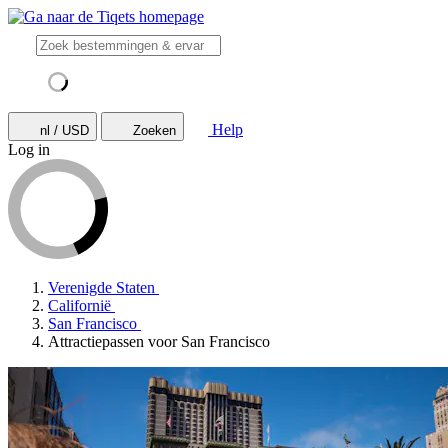
Help
nl / USD
Zoeken
Log in
Verenigde Staten
Californië
San Francisco
Attractiepassen voor San Francisco