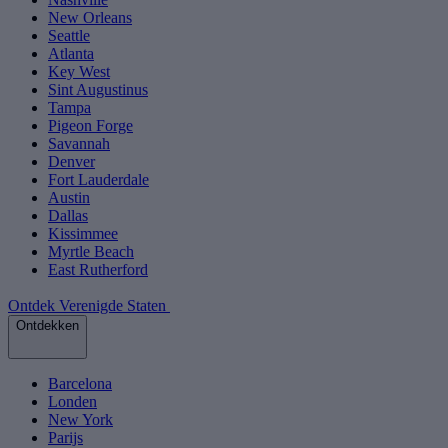
New Orleans
Seattle
Atlanta
Key West
Sint Augustinus
Tampa
Pigeon Forge
Savannah
Denver
Fort Lauderdale
Austin
Dallas
Kissimmee
Myrtle Beach
East Rutherford
Ontdek Verenigde Staten
Ontdekken
Barcelona
Londen
New York
Parijs