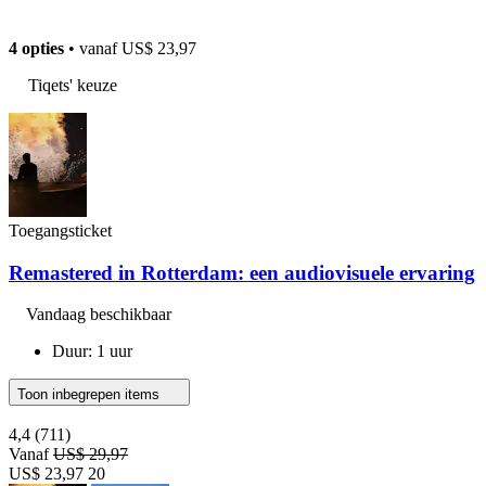
4 opties
• vanaf
US$ 23,97
Tiqets' keuze
Toegangsticket
Remastered in Rotterdam: een audiovisuele ervaring
Vandaag beschikbaar
Duur: 1 uur
Toon inbegrepen items
4,4
(711)
Vanaf
US$ 29,97
US$ 23,97
20