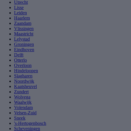
Utrecht
Lisse
Leiden
Haarlem
Zaandam
Vlissingen
Maastricht
Lelystad
Groningen
Eindhoven
Delft
Otterlo
Overloon
Hindeloopen
Slagharen
Noordwijk
Kaatsheuvel
Zundert
Wolvega
Waalwijk
Volendam
Velsen-Zuid
Sneek
's-Hertogenbosch
Scheveningen