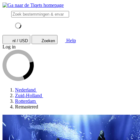
Help
nl / USD
Zoeken
Log in
Nederland
Zuid-Holland
Rotterdam
Remastered