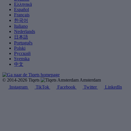
Ελληνικά
Español
Français
한국어
Italiano
Nederlands
日本語
Português
Polski
Русский
Svenska
中文
© 2014-2026 Tiqets
Amsterdam
Instagram
TikTok
Facebook
Twitter
LinkedIn