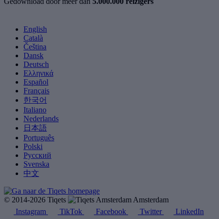
Gedownload door meer dan
5.000.000 reizigers
English
Català
Čeština
Dansk
Deutsch
Ελληνικά
Español
Français
한국어
Italiano
Nederlands
日本語
Português
Polski
Русский
Svenska
中文
© 2014-2026 Tiqets
Amsterdam
Instagram
TikTok
Facebook
Twitter
LinkedIn