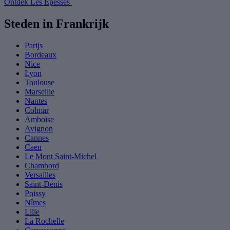
Ontdek Les Epesses
Steden in Frankrijk
Parijs
Bordeaux
Nice
Lyon
Toulouse
Marseille
Nantes
Colmar
Amboise
Avignon
Cannes
Caen
Le Mont Saint-Michel
Chambord
Versailles
Saint-Denis
Poissy
Nîmes
Lille
La Rochelle