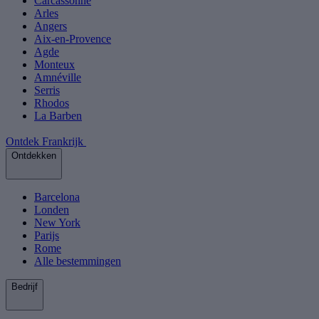
Carcassonne
Arles
Angers
Aix-en-Provence
Agde
Monteux
Amnéville
Serris
Rhodos
La Barben
Ontdek Frankrijk
Ontdekken
Barcelona
Londen
New York
Parijs
Rome
Alle bestemmingen
Bedrijf