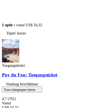
1 optie
• vanaf
US$ 54,32
Tiqets' keuze
Toegangsticket
Puy du Fou: Toegangsticket
Vandaag beschikbaar
Toon inbegrepen items
4,7
(761)
Vanaf
US$ 54,32