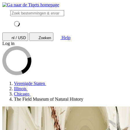
Help
nl / USD
Zoeken
Log in
Verenigde Staten
Illinois
Chicago
The Field Museum of Natural History