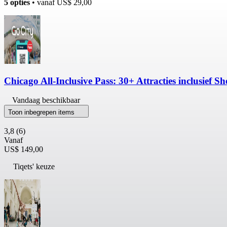
5 opties
• vanaf
US$ 29,00
Chicago All-Inclusive Pass: 30+ Attracties inclusief
Vandaag beschikbaar
Toon inbegrepen items
3,8
(6)
Vanaf
US$ 149,00
Tiqets' keuze