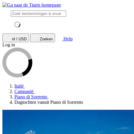
Help
nl / USD
Zoeken
Log in
Italië
Campanië
Piano di Sorrento
Dagtochten vanuit Piano di Sorrento