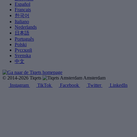
Español
Français
한국어
Italiano
Nederlands
日本語
Português
Polski
Русский
Svenska
中文
© 2014-2026 Tiqets
Amsterdam
Instagram
TikTok
Facebook
Twitter
LinkedIn