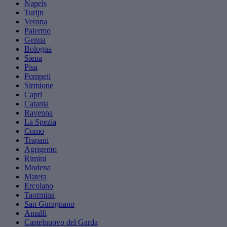
Napels
Turijn
Verona
Palermo
Genua
Bologna
Siena
Pisa
Pompeii
Sirmione
Capri
Catania
Ravenna
La Spezia
Como
Trapani
Agrigento
Rimini
Modena
Matera
Ercolano
Taormina
San Gimignano
Amalfi
Castelnuovo del Garda