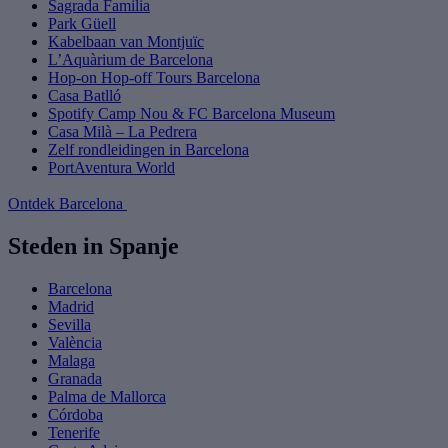
Sagrada Familia
Park Güell
Kabelbaan van Montjuïc
L’Aquàrium de Barcelona
Hop-on Hop-off Tours Barcelona
Casa Batlló
Spotify Camp Nou & FC Barcelona Museum
Casa Milà – La Pedrera
Zelf rondleidingen in Barcelona
PortAventura World
Ontdek Barcelona
Steden in Spanje
Barcelona
Madrid
Sevilla
València
Malaga
Granada
Palma de Mallorca
Córdoba
Tenerife