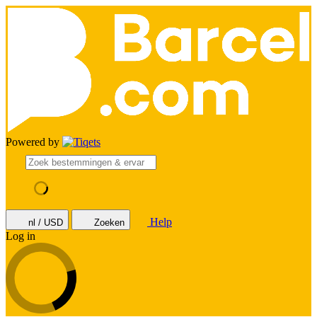
Powered by
Help
nl / USD
Zoeken
Log in