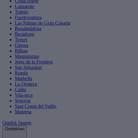
Costa Adeje
Lanzarote
Toledo
Fuerteventura
Las Palmas de Gran Canaria
Benalmádena
Benidorm
Teruel
Girona
Bilbao
Maspalomas
Jerez de la Frontera
San Sebastian
Ronda
Marbella
La Orotava
Cádiz
Vila-seca
Segovia
Sant Cugat del Vallès
Manresa
Ontdek Spanje
Ontdekken