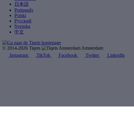
日本語
Português
Polski
Русский
Svenska
中文
© 2014-2026 Tiqets
Amsterdam
Instagram
TikTok
Facebook
Twitter
LinkedIn