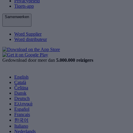
Privacybeleid
Tiqets-app
Samenwerken
Word Supplier
Word distributeur
Gedownload door meer dan
5.000.000 reizigers
English
Català
Čeština
Dansk
Deutsch
Ελληνικά
Español
Français
한국어
Italiano
Nederlands