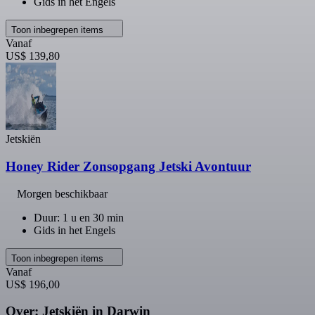
Gids in het Engels
Toon inbegrepen items
Vanaf
US$ 139,80
Jetskiën
Honey Rider Zonsopgang Jetski Avontuur
Morgen beschikbaar
Duur: 1 u en 30 min
Gids in het Engels
Toon inbegrepen items
Vanaf
US$ 196,00
Over: Jetskiën in Darwin