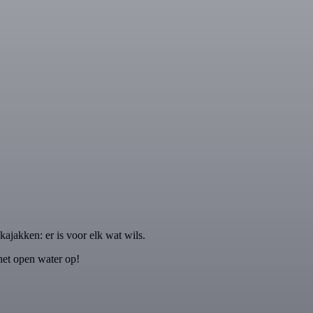
kajakken: er is voor elk wat wils.
 het open water op!