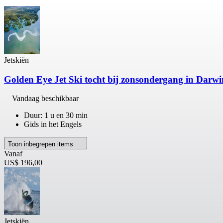
Jetskiën
Golden Eye Jet Ski tocht bij zonsondergang in Darwi
Vandaag beschikbaar
Duur: 1 u en 30 min
Gids in het Engels
Toon inbegrepen items
Vanaf
US$ 196,00
Jetskiën