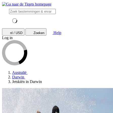
Help
nl / USD
Zoeken
Log in
Australië
Darwin
Jetskiën in Darwin