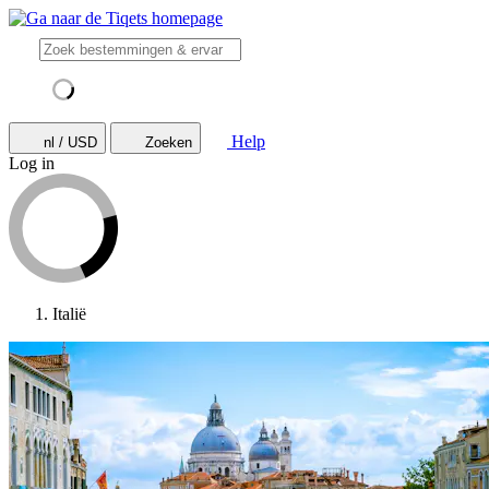
Help
nl / USD
Zoeken
Log in
Italië