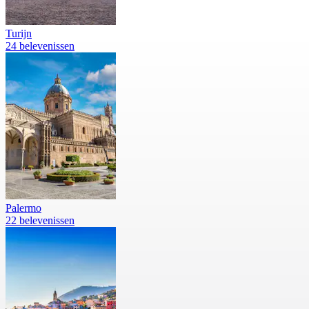
Turijn
24 belevenissen
Palermo
22 belevenissen