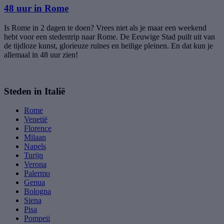
48 uur in Rome
Is Rome in 2 dagen te doen? Vrees niet als je maar een weekend
hebt voor een stedentrip naar Rome. De Eeuwige Stad puilt uit van
de tijdloze kunst, glorieuze ruïnes en heilige pleinen. En dat kun je
allemaal in 48 uur zien!
Steden in Italië
Rome
Venetië
Florence
Milaan
Napels
Turijn
Verona
Palermo
Genua
Bologna
Siena
Pisa
Pompeii