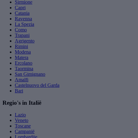
Sirmione
Capri
Catania
Ravenna
La Spezia
Como
Trapani
Agrigento
Rimini
Modena
Matera
Ercolano
Taormina
San Gimignano
Amalfi
Castelnuovo del Garda
Bari
Regio's in Italië
Lazio
Veneto
Toscane
Campanië
Lombardije