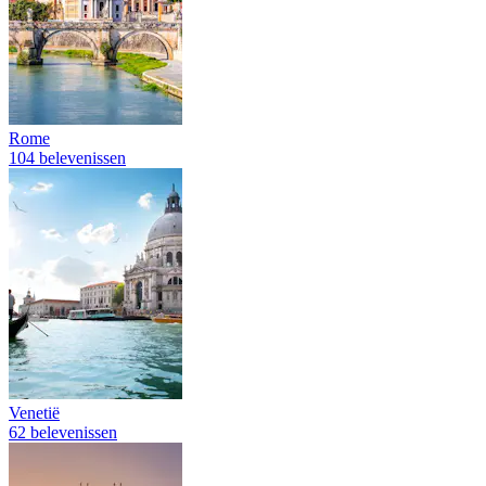
Rome
104 belevenissen
Venetië
62 belevenissen