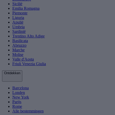
Sicilië
Emilia Romagna
Piemonte
Liguria
Apulië
Umbria
Sardinië
Trentino Alto Adige
Basilicata
Abruzzo
Marche
Molise
Valle d'Aosta
Friuli Venezia Giulia
Ontdekken
Barcelona
Londen
New York
Parijs
Rome
Alle bestemmingen