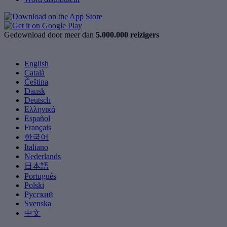
Gedownload door meer dan
5.000.000 reizigers
English
Català
Čeština
Dansk
Deutsch
Ελληνικά
Español
Français
한국어
Italiano
Nederlands
日本語
Português
Polski
Русский
Svenska
中文