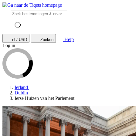
Help
nl / USD
Zoeken
Log in
Ierland
Dublin
Ierse Huizen van het Parlement