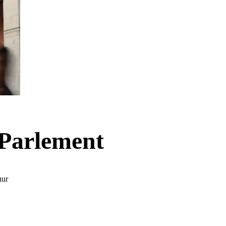
 Parlement
uur