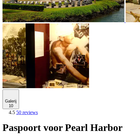
Galerij
10
4.5
50 reviews
Paspoort voor Pearl Harbor