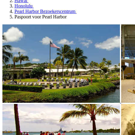
Hawaï
Honolulu
Pearl Harbor Bezoekerscentrum
Paspoort voor Pearl Harbor