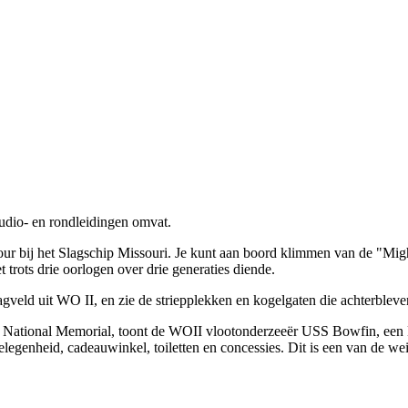
audio- en rondleidingen omvat.
our bij het Slagschip Missouri. Je kunt aan boord klimmen van de "Migh
 trots drie oorlogen over drie generaties diende.
veld uit WO II, en zie de striepplekken en kogelgaten die achterbleve
r National Memorial, toont de WOII vlootonderzeeër USS Bowfin, een 
gelegenheid, cadeauwinkel, toiletten en concessies. Dit is een van de 