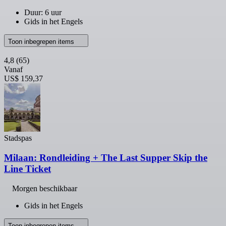
Duur: 6 uur
Gids in het Engels
Toon inbegrepen items
4,8
(65)
Vanaf
US$ 159,37
Stadspas
Milaan: Rondleiding + The Last Supper Skip the
Line Ticket
Morgen beschikbaar
Gids in het Engels
Toon inbegrepen items