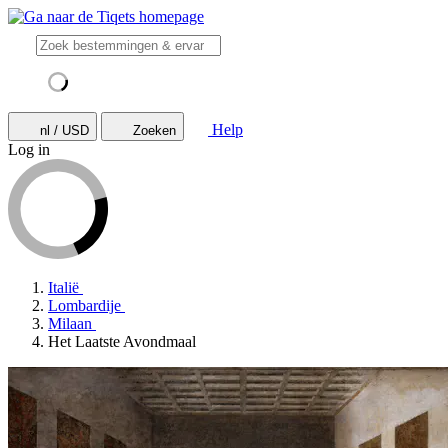
Help
nl / USD
Zoeken
Log in
Italië
Lombardije
Milaan
Het Laatste Avondmaal