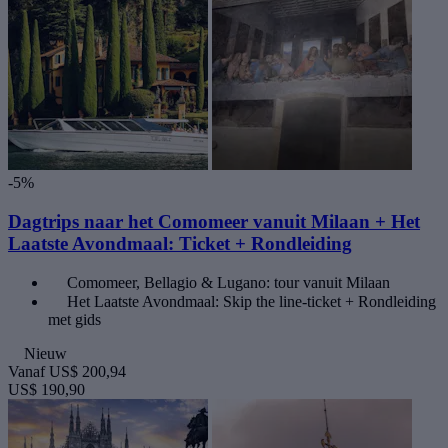
-5%
Dagtrips naar het Comomeer vanuit Milaan + Het
Laatste Avondmaal: Ticket + Rondleiding
Comomeer, Bellagio & Lugano: tour vanuit Milaan
Het Laatste Avondmaal: Skip the line-ticket + Rondleiding
met gids
Nieuw
Vanaf
US$ 200,94
US$ 190,90