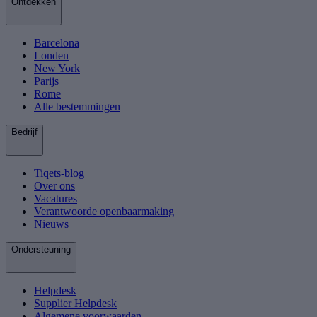
Ontdekken
Barcelona
Londen
New York
Parijs
Rome
Alle bestemmingen
Bedrijf
Tiqets-blog
Over ons
Vacatures
Verantwoorde openbaarmaking
Nieuws
Ondersteuning
Helpdesk
Supplier Helpdesk
Algemene voorwaarden