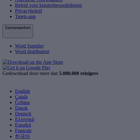
Beleid voor klantenbeoordelingen
Privacybeleid
Tiqets-app
Samenwerken
Word Supplier
Word distributeur
Gedownload door meer dan
5.000.000 reizigers
English
Català
Čeština
Dansk
Deutsch
Ελληνικά
Español
Français
한국어