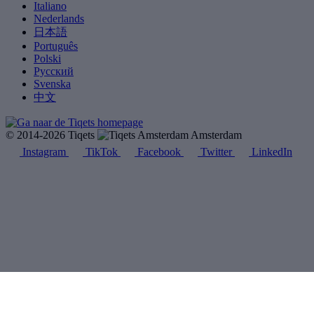
Italiano
Nederlands
日本語
Português
Polski
Русский
Svenska
中文
© 2014-2026 Tiqets
Amsterdam
Instagram
TikTok
Facebook
Twitter
LinkedIn