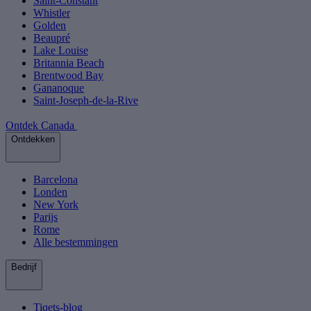
Saint-Constant
Whistler
Golden
Beaupré
Lake Louise
Britannia Beach
Brentwood Bay
Gananoque
Saint-Joseph-de-la-Rive
Ontdek Canada
Ontdekken
Barcelona
Londen
New York
Parijs
Rome
Alle bestemmingen
Bedrijf
Tiqets-blog