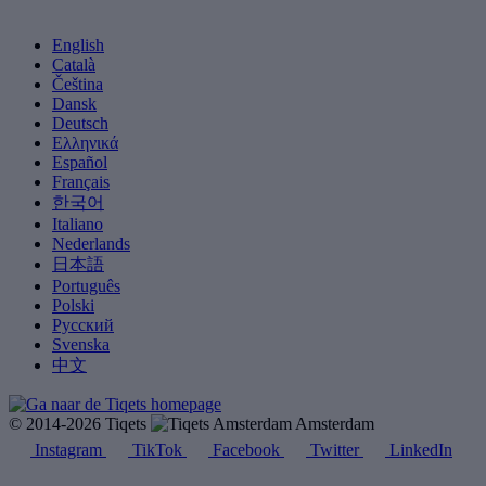
English
Català
Čeština
Dansk
Deutsch
Ελληνικά
Español
Français
한국어
Italiano
Nederlands
日本語
Português
Polski
Русский
Svenska
中文
© 2014-2026 Tiqets
Amsterdam
Instagram
TikTok
Facebook
Twitter
LinkedIn