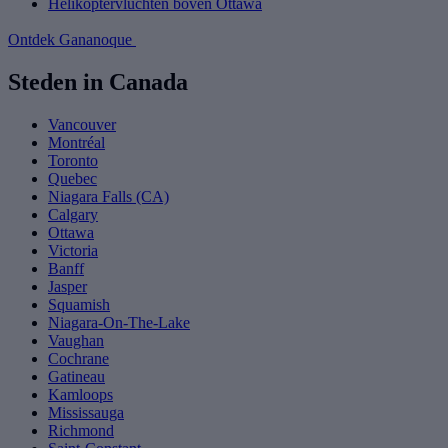
Helikoptervluchten boven Ottawa
Ontdek Gananoque
Steden in Canada
Vancouver
Montréal
Toronto
Quebec
Niagara Falls (CA)
Calgary
Ottawa
Victoria
Banff
Jasper
Squamish
Niagara-On-The-Lake
Vaughan
Cochrane
Gatineau
Kamloops
Mississauga
Richmond