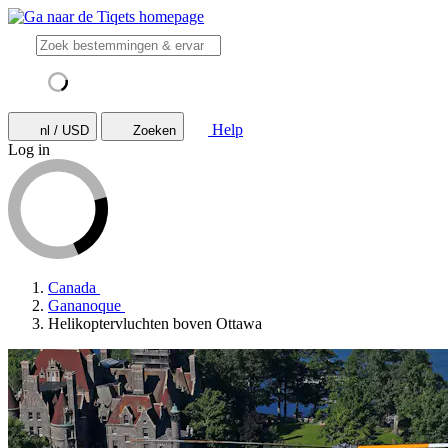
Help
nl / USD
Zoeken
Log in
Canada
Gananoque
Helikoptervluchten boven Ottawa