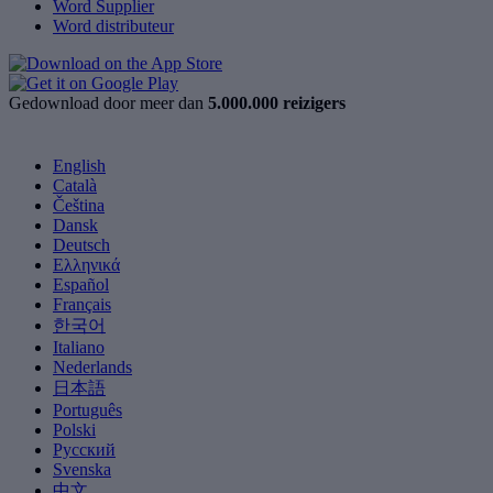
Word Supplier
Word distributeur
Gedownload door meer dan
5.000.000 reizigers
English
Català
Čeština
Dansk
Deutsch
Ελληνικά
Español
Français
한국어
Italiano
Nederlands
日本語
Português
Polski
Русский
Svenska
中文