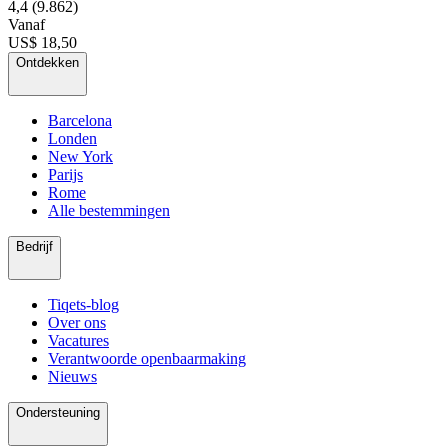
4,4
(9.862)
Vanaf
US$ 18,50
Ontdekken
Barcelona
Londen
New York
Parijs
Rome
Alle bestemmingen
Bedrijf
Tiqets-blog
Over ons
Vacatures
Verantwoorde openbaarmaking
Nieuws
Ondersteuning