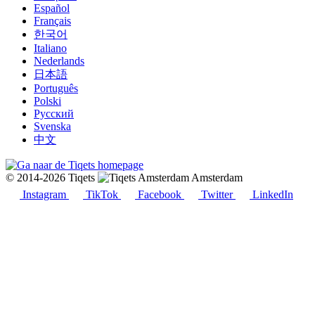
Español
Français
한국어
Italiano
Nederlands
日本語
Português
Polski
Русский
Svenska
中文
© 2014-2026 Tiqets
Amsterdam
Instagram
TikTok
Facebook
Twitter
LinkedIn