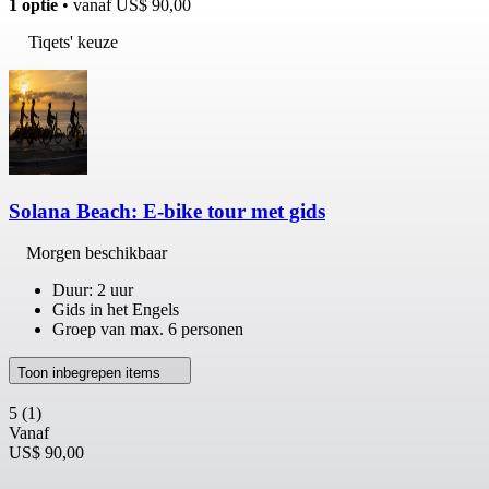
1 optie
• vanaf
US$ 90,00
Tiqets' keuze
Solana Beach: E-bike tour met gids
Morgen beschikbaar
Duur: 2 uur
Gids in het Engels
Groep van max. 6 personen
Toon inbegrepen items
5
(1)
Vanaf
US$ 90,00