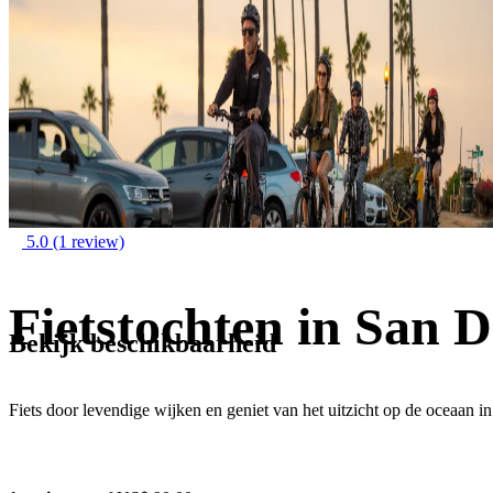
5.0
(1 review)
Fietstochten in San D
Bekijk beschikbaarheid
Fiets door levendige wijken en geniet van het uitzicht op de oceaan i