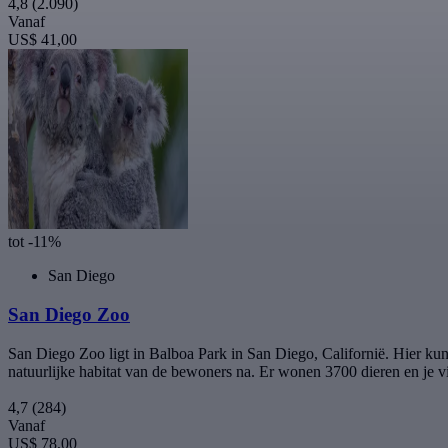
4,8
(2.090)
Vanaf
US$ 41,00
tot -11%
San Diego
San Diego Zoo
San Diego Zoo ligt in Balboa Park in San Diego, Californië. Hier ku
natuurlijke habitat van de bewoners na. Er wonen 3700 dieren en je v
4,7
(284)
Vanaf
US$ 78,00