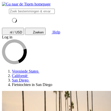
Help
nl / USD
Zoeken
Log in
Verenigde Staten
Californië
San Diego
Fietstochten in San Diego