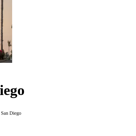
iego
n San Diego