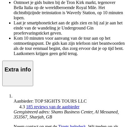
Ontmoet je gids buiten bij de Tron Kirk markt, tegenover
Bella Italia op de wereldberoemde Royal Mile. Het
dichtstbijzijnde treinstation is Waverly Station, op 10 minuten
lopen.
Laat je smartphoneticket aan de gids zien en hij zal je aan het
einde van de wandeling je Underground Gin
proefervaringsticket geven.
Kom 10 minuten voor aanvang van de tour aan op het
ontmoetingspunt. De gids kan zijn telefoon niet beantwoorden
als de tour eenmaal begint, dus zorg ervoor dat je op tijd bent.
Laatkomers krijgen geen geld terug.
Extra info
Aanbieder: TOP SIGHTS TOURS LLC
4.3
185 reviews van de aanbieder
Geregistreerd adres: Shams Business Center, Al Messaned,
353567, Sharjah, GB
Neem contact op met de
Tiqets helpdesk
. Wij treden op als