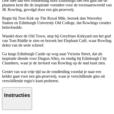
Doe mee aan een rondleiding door Edinburgh met een gids die de
plaatsen kent die de inspiratie vormden voor de tovenaarswereld van
JK Rowling, gevolgd door een gin-proeverij.
Begin bij Tron Kirk op The Royal Mile, bezoek dan Waverley
Station en Edinburgh University Old College, dat Rowlings creaties
beïnvloedde.
Wandel door de Old Town, stop bij Greyfriars Kirkyard om het graf
van Tom Riddle te zien en bezoek het Elephant Café, waar Rowling
delen van de serie schreef.
Ga langs Edinburgh Castle op weg naar Victoria Street, dat als
inspiratie diende voor Diagon Alley, en eindig bij Edinburgh City
Chambers, waar je de invloed van Rowling op de stad kunt zien.
Geniet van wat vrije tijd na de rondleiding voordat je naar een
kelder gaat voor een gin-proeverij, waar je verschillende gins uit
verschillende regio's kunt proberen.
Instructies