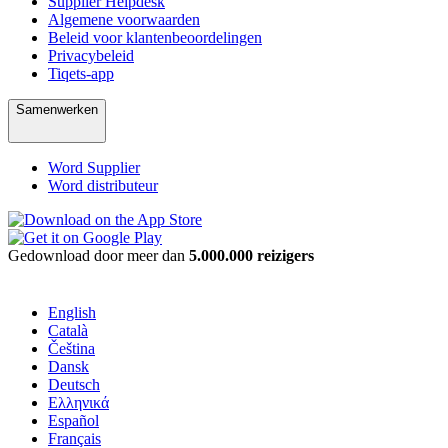
Supplier Helpdesk
Algemene voorwaarden
Beleid voor klantenbeoordelingen
Privacybeleid
Tiqets-app
Samenwerken
Word Supplier
Word distributeur
Gedownload door meer dan
5.000.000 reizigers
English
Català
Čeština
Dansk
Deutsch
Ελληνικά
Español
Français