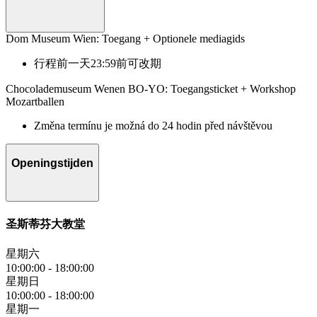
Dom Museum Wien: Toegang + Optionele mediagids
行程前一天23:59前可改期
Chocolademuseum Wenen BO-YO: Toegangsticket + Workshop
Mozartballen
Změna termínu je možná do 24 hodin před návštěvou
Openingstijden
圣斯蒂芬大教堂
星期六
10:00:00
-
18:00:00
星期日
10:00:00
-
18:00:00
星期一