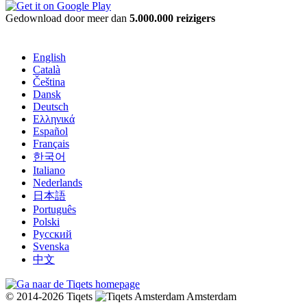
Gedownload door meer dan
5.000.000 reizigers
English
Català
Čeština
Dansk
Deutsch
Ελληνικά
Español
Français
한국어
Italiano
Nederlands
日本語
Português
Polski
Русский
Svenska
中文
© 2014-2026 Tiqets
Amsterdam