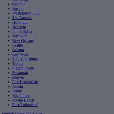
Orlando
Boston
Washington D.C.
San Antonio
Honolulu
Houston
Philadelphia
Nashville
New Orleans
Seattle
Atlanta
Key West
Sint Augustinus
Tampa
Pigeon Forge
Savannah
Denver
Fort Lauderdale
Austin
Dallas
Kissimmee
Myrtle Beach
East Rutherford
Ontdek Verenigde Staten