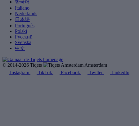
한국어
Italiano
Nederlands
日本語
Português
Polski
Русский
Svenska
中文
© 2014-2026 Tiqets
Amsterdam
Instagram
TikTok
Facebook
Twitter
LinkedIn