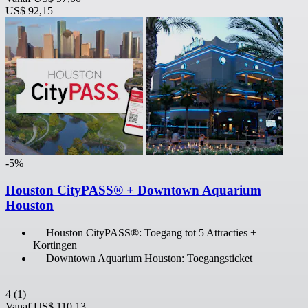
US$ 92,15
-5%
Houston CityPASS® + Downtown Aquarium
Houston
Houston CityPASS®: Toegang tot 5 Attracties +
Kortingen
Downtown Aquarium Houston: Toegangsticket
4
(1)
Vanaf
US$ 110,13