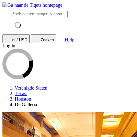
Help
nl / USD
Zoeken
Log in
Verenigde Staten
Texas
Houston
De Galleria