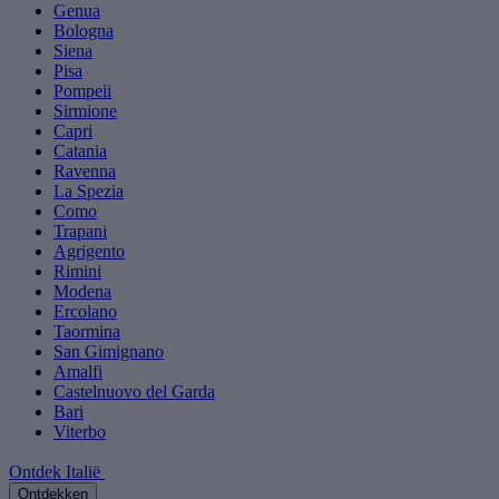
Genua
Bologna
Siena
Pisa
Pompeii
Sirmione
Capri
Catania
Ravenna
La Spezia
Como
Trapani
Agrigento
Rimini
Modena
Ercolano
Taormina
San Gimignano
Amalfi
Castelnuovo del Garda
Bari
Viterbo
Ontdek Italië
Ontdekken