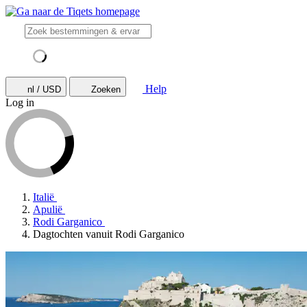
Help
nl / USD
Zoeken
Log in
Italië
Apulië
Rodi Garganico
Dagtochten vanuit Rodi Garganico