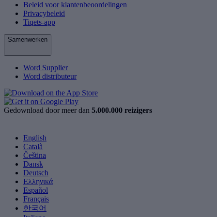
Beleid voor klantenbeoordelingen
Privacybeleid
Tiqets-app
Samenwerken
Word Supplier
Word distributeur
Gedownload door meer dan
5.000.000 reizigers
English
Català
Čeština
Dansk
Deutsch
Ελληνικά
Español
Français
한국어