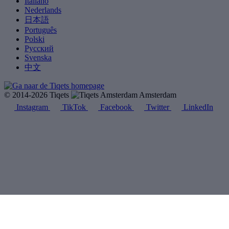
Italiano
Nederlands
日本語
Português
Polski
Русский
Svenska
中文
© 2014-2026 Tiqets
Amsterdam
Instagram
TikTok
Facebook
Twitter
LinkedIn