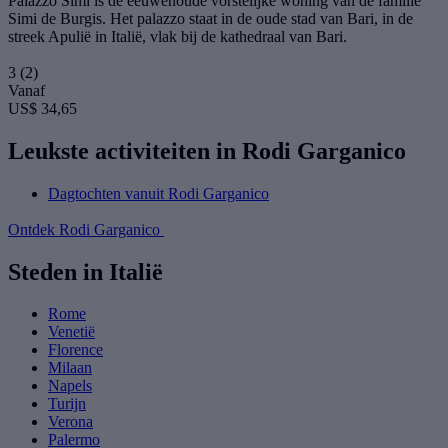
Palazzo Simi is de eeuwenoude vorstelijke woning van de familie
Simi de Burgis. Het palazzo staat in de oude stad van Bari, in de
streek Apulië in Italië, vlak bij de kathedraal van Bari.
3
(2)
Vanaf
US$ 34,65
Leukste activiteiten in Rodi Garganico
Dagtochten vanuit Rodi Garganico
Ontdek Rodi Garganico
Steden in Italië
Rome
Venetië
Florence
Milaan
Napels
Turijn
Verona
Palermo