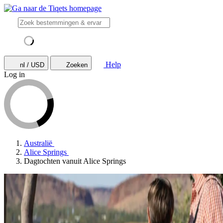
Help
nl / USD
Zoeken
Log in
Australië
Alice Springs
Dagtochten vanuit Alice Springs