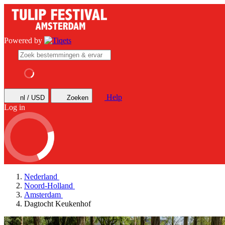
Powered by
Help
nl / USD
Zoeken
Log in
Nederland
Noord-Holland
Amsterdam
Dagtocht Keukenhof