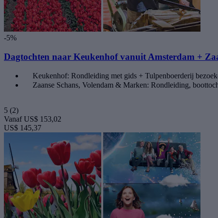
-5%
Dagtochten naar Keukenhof vanuit Amsterdam + Zaa
Keukenhof: Rondleiding met gids + Tulpenboerderij bezoe
Zaanse Schans, Volendam & Marken: Rondleiding, boottoch
5
(2)
Vanaf
US$ 153,02
US$ 145,37