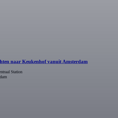
chten naar Keukenhof vanuit Amsterdam
traal Station
rdam