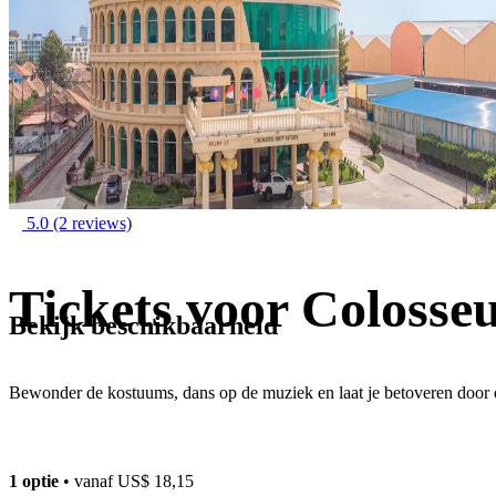
5.0
(2 reviews)
Tickets voor Colosse
Bekijk beschikbaarheid
Bewonder de kostuums, dans op de muziek en laat je betoveren door d
1 optie
• vanaf
US$ 18,15