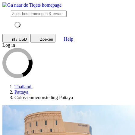
Help
nl / USD
Zoeken
Log in
Thailand
Pattaya
Colosseumvoorstelling Pattaya