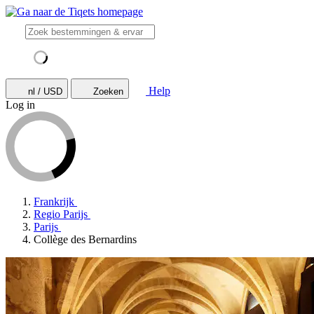
Help
nl / USD
Zoeken
Log in
Frankrijk
Regio Parijs
Parijs
Collège des Bernardins