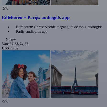
-5%
Eiffeltoren + Parijs: audiogids-app
Eiffeltoren: Gereserveerde toegang tot de top + audiogids
Parijs: audiogids-app
Nieuw
Vanaf
US$ 74,33
US$ 70,62
-5%