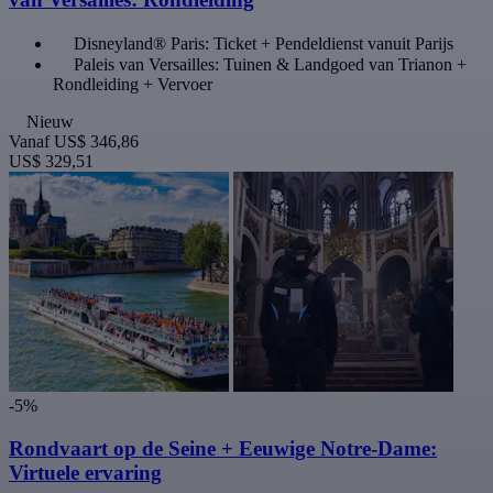
Disneyland® Paris: Ticket + Pendeldienst vanuit Parijs
Paleis van Versailles: Tuinen & Landgoed van Trianon +
Rondleiding + Vervoer
Nieuw
Vanaf
US$ 346,86
US$ 329,51
-5%
Rondvaart op de Seine + Eeuwige Notre-Dame:
Virtuele ervaring