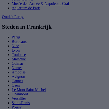
Musée de l'Armée & Napoleons Graf
Aquarium de Paris
Ontdek Parijs
Steden in Frankrijk
Parijs
Bordeaux
Nice
Lyon
Toulouse
Marseille
Colmar
Nantes
Amboise
Avignon
Cannes
Caen
Le Mont Saint-Michel
Chambord
Versailles
Saint-Denis
Poissy