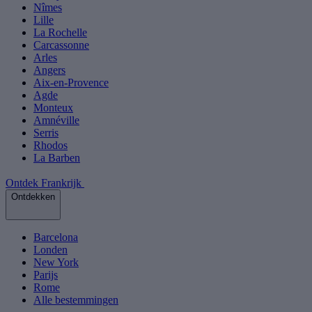
Nîmes
Lille
La Rochelle
Carcassonne
Arles
Angers
Aix-en-Provence
Agde
Monteux
Amnéville
Serris
Rhodos
La Barben
Ontdek Frankrijk
Ontdekken
Barcelona
Londen
New York
Parijs
Rome
Alle bestemmingen