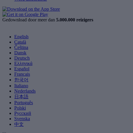
Gedownload door meer dan
5.000.000 reizigers
English
Català
Čeština
Dansk
Deutsch
Ελληνικά
Español
Français
한국어
Italiano
Nederlands
日本語
Português
Polski
Русский
Svenska
中文