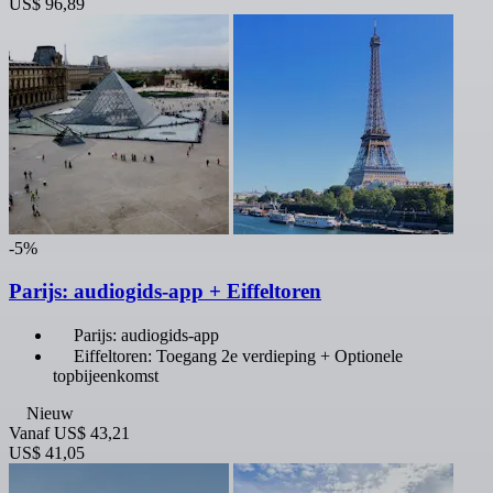
US$ 96,89
-5%
Parijs: audiogids-app + Eiffeltoren
Parijs: audiogids-app
Eiffeltoren: Toegang 2e verdieping + Optionele
topbijeenkomst
Nieuw
Vanaf
US$ 43,21
US$ 41,05