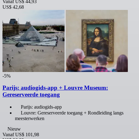
Vanaf
US$ 44,93
US$ 42,68
-5%
Parijs: audiogids-app + Louvre Museum:
Gereserveerde toegang
Parijs: audiogids-app
Louvre: Gereserveerde toegang + Rondleiding langs
meesterwerken
Nieuw
Vanaf
US$ 101,98