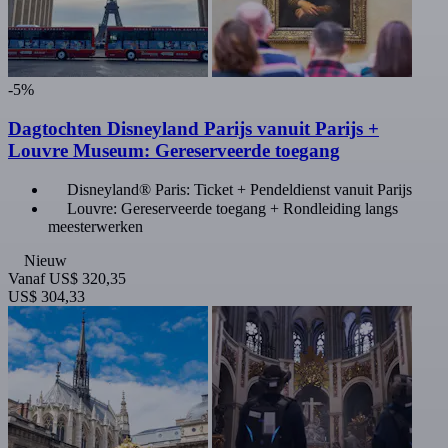
-5%
Dagtochten Disneyland Parijs vanuit Parijs +
Louvre Museum: Gereserveerde toegang
Disneyland® Paris: Ticket + Pendeldienst vanuit Parijs
Louvre: Gereserveerde toegang + Rondleiding langs
meesterwerken
Nieuw
Vanaf
US$ 320,35
US$ 304,33