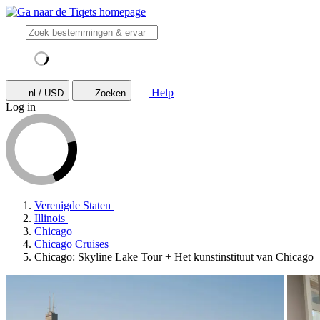
Help
nl / USD
Zoeken
Log in
Verenigde Staten
Illinois
Chicago
Chicago Cruises
Chicago: Skyline Lake Tour + Het kunstinstituut van Chicago