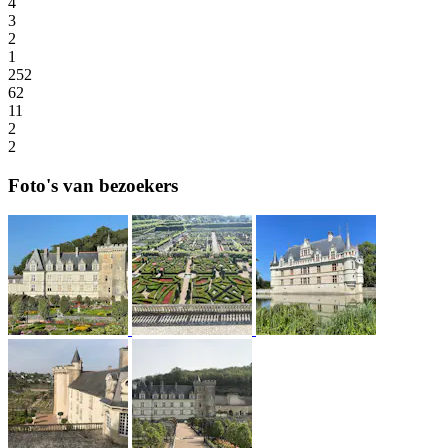
4
3
2
1
252
62
11
2
2
Foto's van bezoekers