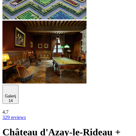
Galerij
14
4,7
329 reviews
Château d'Azay-le-Rideau +