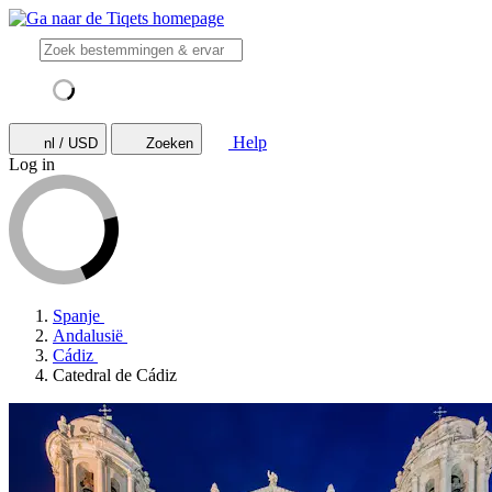
Help
nl / USD
Zoeken
Log in
Spanje
Andalusië
Cádiz
Catedral de Cádiz