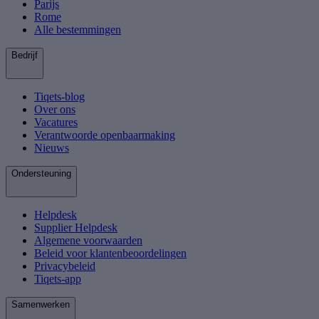
Parijs
Rome
Alle bestemmingen
Bedrijf
Tiqets-blog
Over ons
Vacatures
Verantwoorde openbaarmaking
Nieuws
Ondersteuning
Helpdesk
Supplier Helpdesk
Algemene voorwaarden
Beleid voor klantenbeoordelingen
Privacybeleid
Tiqets-app
Samenwerken