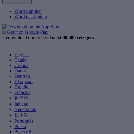
Word Supplier
Word distributeur
Gedownload door meer dan
5.000.000 reizigers
English
Català
Čeština
Dansk
Deutsch
Ελληνικά
Español
Français
한국어
Italiano
Nederlands
日本語
Português
Polski
Русский