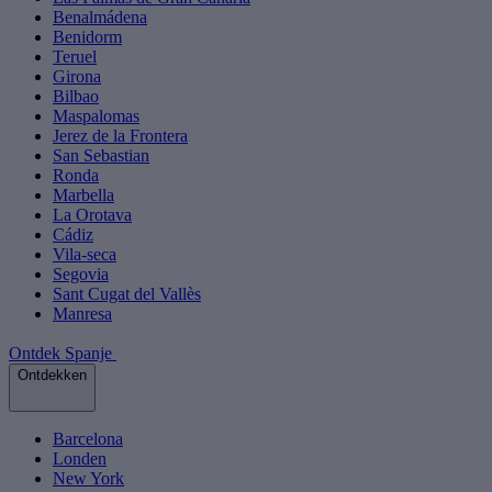
Benalmádena
Benidorm
Teruel
Girona
Bilbao
Maspalomas
Jerez de la Frontera
San Sebastian
Ronda
Marbella
La Orotava
Cádiz
Vila-seca
Segovia
Sant Cugat del Vallès
Manresa
Ontdek Spanje
Ontdekken
Barcelona
Londen
New York