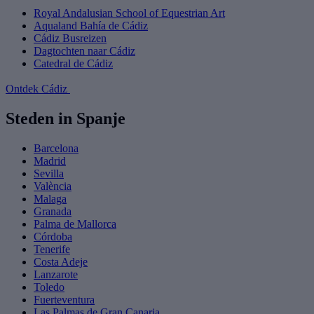
Royal Andalusian School of Equestrian Art
Aqualand Bahía de Cádiz
Cádiz Busreizen
Dagtochten naar Cádiz
Catedral de Cádiz
Ontdek Cádiz
Steden in Spanje
Barcelona
Madrid
Sevilla
València
Malaga
Granada
Palma de Mallorca
Córdoba
Tenerife
Costa Adeje
Lanzarote
Toledo
Fuerteventura
Las Palmas de Gran Canaria