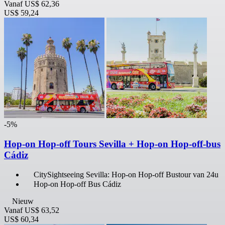
Vanaf
US$ 62,36
US$ 59,24
-5%
Hop-on Hop-off Tours Sevilla + Hop-on Hop-off-bus
Cádiz
CitySightseeing Sevilla: Hop-on Hop-off Bustour van 24u
Hop-on Hop-off Bus Cádiz
Nieuw
Vanaf
US$ 63,52
US$ 60,34