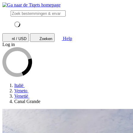
Help
nl / USD
Zoeken
Log in
Italië
Veneto
Venetië
Canal Grande