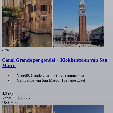
-5%
Canal Grande per gondel + Klokkentoren van San
Marco
Venetië: Gondelvaart met live commentaar
Campanile van San Marco: Toegangsticket
4,3
(3)
Vanaf
US$ 73,75
US$ 70,06