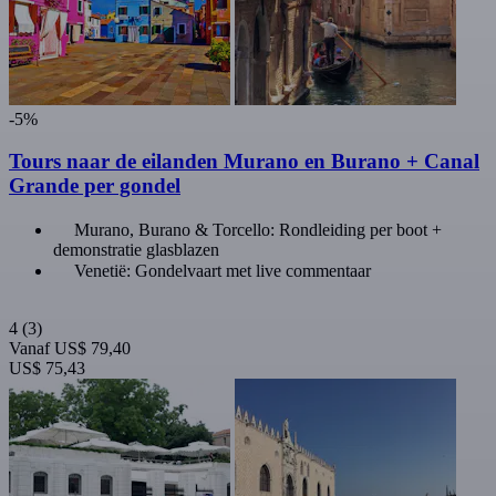
-5%
Tours naar de eilanden Murano en Burano + Canal
Grande per gondel
Murano, Burano & Torcello: Rondleiding per boot +
demonstratie glasblazen
Venetië: Gondelvaart met live commentaar
4
(3)
Vanaf
US$ 79,40
US$ 75,43