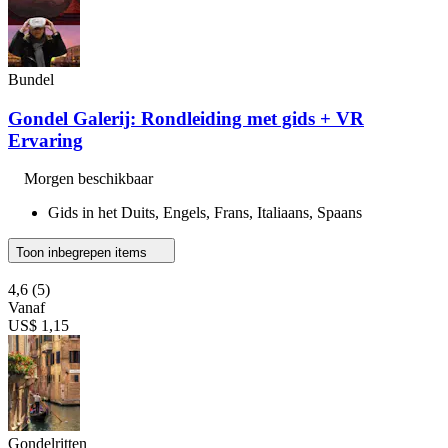
Bundel
Gondel Galerij: Rondleiding met gids + VR
Ervaring
Morgen beschikbaar
Gids in het Duits, Engels, Frans, Italiaans, Spaans
Toon inbegrepen items
4,6
(5)
Vanaf
US$ 1,15
Gondelritten