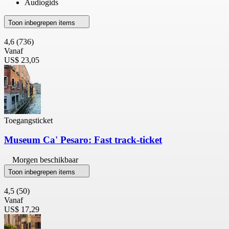
Audiogids
Toon inbegrepen items
4,6
(736)
Vanaf
US$ 23,05
Toegangsticket
Museum Ca' Pesaro: Fast track-ticket
Morgen beschikbaar
Toon inbegrepen items
4,5
(50)
Vanaf
US$ 17,29