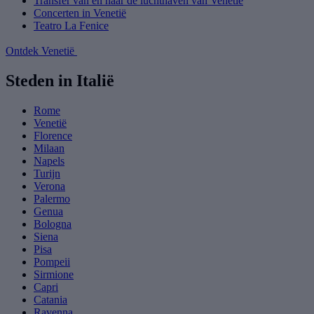
Transfer van en naar de luchthaven van Venetië
Concerten in Venetië
Teatro La Fenice
Ontdek Venetië
Steden in Italië
Rome
Venetië
Florence
Milaan
Napels
Turijn
Verona
Palermo
Genua
Bologna
Siena
Pisa
Pompeii
Sirmione
Capri
Catania
Ravenna