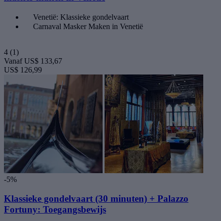
Venetië: Klassieke gondelvaart
Carnaval Masker Maken in Venetië
4
(1)
Vanaf
US$ 133,67
US$ 126,99
-5%
Klassieke gondelvaart (30 minuten) + Palazzo
Fortuny: Toegangsbewijs