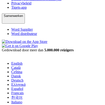
Privacybeleid
Tiqets-app
Samenwerken
Word Supplier
Word distributeur
Gedownload door meer dan
5.000.000 reizigers
English
Català
Čeština
Dansk
Deutsch
Ελληνικά
Español
Français
한국어
Italiano