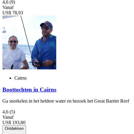
4,6
(9)
Vanaf
US$ 78,93
Cairns
Boottochten in Cairns
Ga snorkelen in het heldere water en bezoek het Great Barrier Reef
4,6
(5)
Vanaf
US$ 193,80
Ontdekken