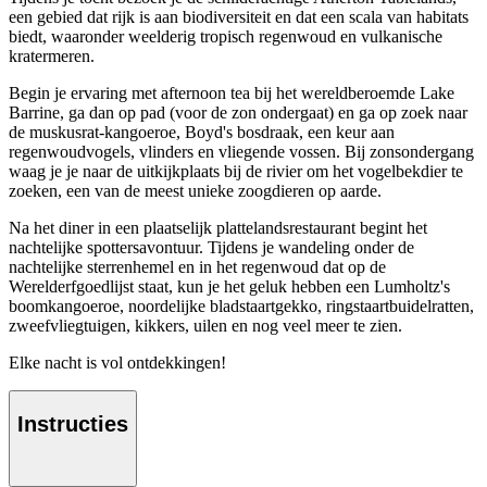
een gebied dat rijk is aan biodiversiteit en dat een scala van habitats
biedt, waaronder weelderig tropisch regenwoud en vulkanische
kratermeren.
Begin je ervaring met afternoon tea bij het wereldberoemde Lake
Barrine, ga dan op pad (voor de zon ondergaat) en ga op zoek naar
de muskusrat-kangoeroe, Boyd's bosdraak, een keur aan
regenwoudvogels, vlinders en vliegende vossen. Bij zonsondergang
waag je je naar de uitkijkplaats bij de rivier om het vogelbekdier te
zoeken, een van de meest unieke zoogdieren op aarde.
Na het diner in een plaatselijk plattelandsrestaurant begint het
nachtelijke spottersavontuur. Tijdens je wandeling onder de
nachtelijke sterrenhemel en in het regenwoud dat op de
Werelderfgoedlijst staat, kun je het geluk hebben een Lumholtz's
boomkangoeroe, noordelijke bladstaartgekko, ringstaartbuidelratten,
zweefvliegtuigen, kikkers, uilen en nog veel meer te zien.
Elke nacht is vol ontdekkingen!
Instructies