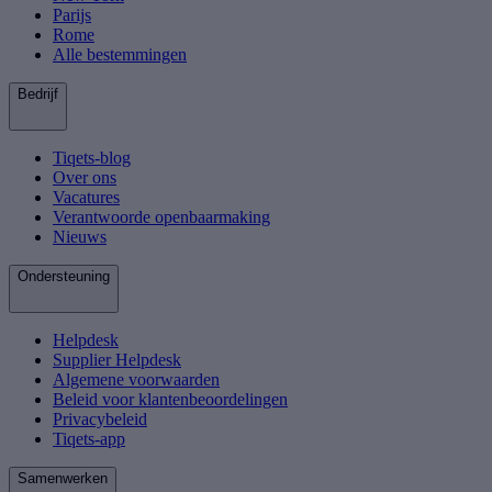
Parijs
Rome
Alle bestemmingen
Bedrijf
Tiqets-blog
Over ons
Vacatures
Verantwoorde openbaarmaking
Nieuws
Ondersteuning
Helpdesk
Supplier Helpdesk
Algemene voorwaarden
Beleid voor klantenbeoordelingen
Privacybeleid
Tiqets-app
Samenwerken