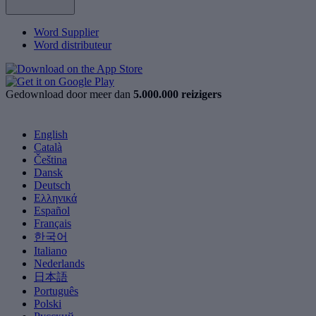
Word Supplier
Word distributeur
Gedownload door meer dan
5.000.000 reizigers
English
Català
Čeština
Dansk
Deutsch
Ελληνικά
Español
Français
한국어
Italiano
Nederlands
日本語
Português
Polski