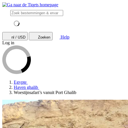
Help
nl / USD
Zoeken
Log in
Egypte
Haven ghalib
Woestijnsafari’s vanuit Port Ghalib