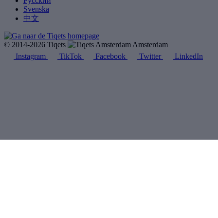
Русский
Svenska
中文
© 2014-2026 Tiqets
Amsterdam
Instagram
TikTok
Facebook
Twitter
LinkedIn