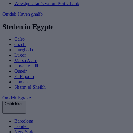
Woestijnsafari’s vanuit Port Ghalib
Ontdek Haven ghalib
Steden in Egypte
Caïro
Gizeh
Hurghada
Luxor
Marsa Alam
Haven ghalib
Quseir
El-Fajoem
Hamata
Sharm-el-Sheikh
Ontdek Egypte
Ontdekken
Barcelona
Londen
New York