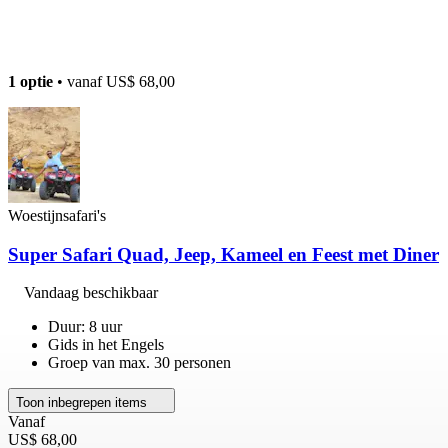
1 optie
• vanaf
US$ 68,00
Woestijnsafari's
Super Safari Quad, Jeep, Kameel en Feest met Diner
Vandaag beschikbaar
Duur: 8 uur
Gids in het Engels
Groep van max. 30 personen
Toon inbegrepen items
Vanaf
US$ 68,00