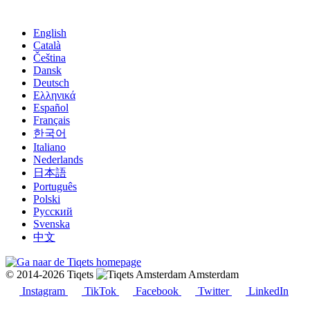
English
Català
Čeština
Dansk
Deutsch
Ελληνικά
Español
Français
한국어
Italiano
Nederlands
日本語
Português
Polski
Русский
Svenska
中文
© 2014-2026 Tiqets
Amsterdam
Instagram
TikTok
Facebook
Twitter
LinkedIn