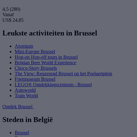
4,5
(280)
Vanaf
US$ 24,85
Leukste activiteiten in Brussel
Atomium
Mini-Europe Brussel
Hop-on Hop-off tours in Brussel
Belgian Beer World Experience
Choco-Story Brussels
The View: Reuzenrad Brussel op het Poelaertplein
Frietmuseum Brussel
LEGO® Ontdekkingscentrum - Brussel
Autoworld
Train World
Ontdek Brussel
Steden in België
Brussel