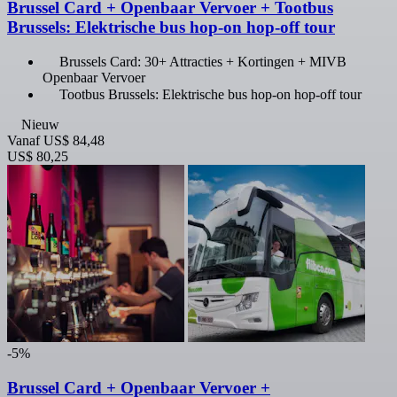
Brussel Card + Openbaar Vervoer + Tootbus
Brussels: Elektrische bus hop-on hop-off tour
Brussels Card: 30+ Attracties + Kortingen + MIVB
Openbaar Vervoer
Tootbus Brussels: Elektrische bus hop-on hop-off tour
Nieuw
Vanaf
US$ 84,48
US$ 80,25
-5%
Brussel Card + Openbaar Vervoer +