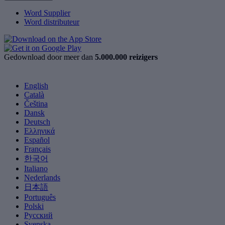
Word Supplier
Word distributeur
Gedownload door meer dan
5.000.000 reizigers
English
Català
Čeština
Dansk
Deutsch
Ελληνικά
Español
Français
한국어
Italiano
Nederlands
日本語
Português
Polski
Русский
Svenska