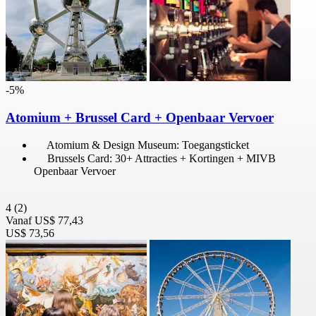
-5%
Atomium + Brussel Card + Openbaar Vervoer
Atomium & Design Museum: Toegangsticket
Brussels Card: 30+ Attracties + Kortingen + MIVB
Openbaar Vervoer
4
(2)
Vanaf
US$ 77,43
US$ 73,56