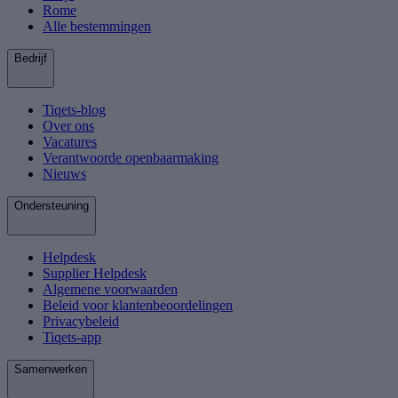
Rome
Alle bestemmingen
Bedrijf
Tiqets-blog
Over ons
Vacatures
Verantwoorde openbaarmaking
Nieuws
Ondersteuning
Helpdesk
Supplier Helpdesk
Algemene voorwaarden
Beleid voor klantenbeoordelingen
Privacybeleid
Tiqets-app
Samenwerken