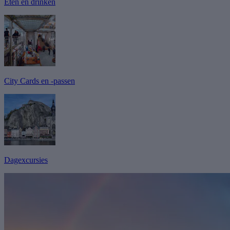
Eten en drinken
City Cards en -passen
Dagexcursies