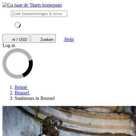
Help
nl / USD
Zoeken
Log in
België
Brussel
Stadstours in Brussel