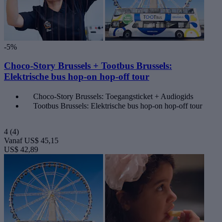
-5%
Choco-Story Brussels + Tootbus Brussels:
Elektrische bus hop-on hop-off tour
Choco-Story Brussels: Toegangsticket + Audiogids
Tootbus Brussels: Elektrische bus hop-on hop-off tour
4
(4)
Vanaf
US$ 45,15
US$ 42,89