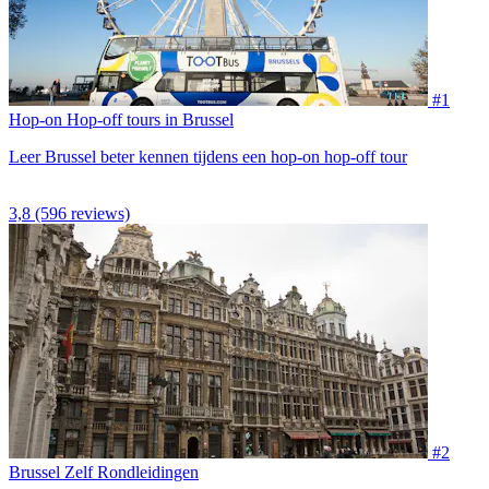
#1
Hop-on Hop-off tours in Brussel
Leer Brussel beter kennen tijdens een hop-on hop-off tour
3,8
(596 reviews)
#2
Brussel Zelf Rondleidingen